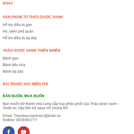
KHÁC
SẢN PHẨM TỪ THẢO DƯỢC XANH
Hỗ trợ điều trị gan
Ho, viêm phế quản
Hỗ trợ điều trị dạ dày
THẢO DƯỢC XANH THIÊN NHIÊN
Bệnh gan
Bệnh tiêu hóa
Bệnh dạ dày
BÀI THUỐC HAY MIỄN PHÍ
BÁN BUÔN, MUA BUÔN
Bạn muốn trở thành nhà cung cấp hay phân phối của Thảo dược xanh -
Jindo.vn, hãy liên hệ ngay với chúng tôi!
Email:
Thaoduocxanhso1@jindo.vn
Hotline:
0839363777