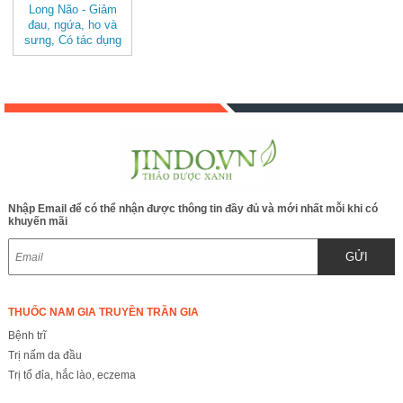
Long Não - Giảm
đau, ngứa, ho và
sưng, Có tác dụng
tốt khi hỗ trợ bệnh
nhiễm trùng da
BAK837
Nhập Email để có thể nhận được thông tin đầy đủ và mới nhất mỗi khi có
khuyến mãi
GỬI
THUỐC NAM GIA TRUYỀN TRẦN GIA
Bệnh trĩ
Trị nấm da đầu
Trị tổ đỉa, hắc lào, eczema