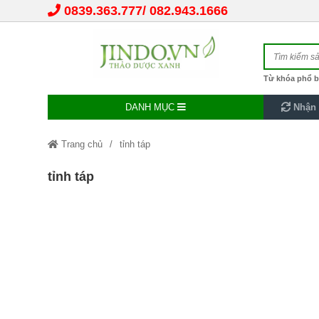
0839.363.777
082.943.1666
Từ khóa phổ b
DANH MỤC
Nhận 
Trang chủ
tỉnh táp
tỉnh táp