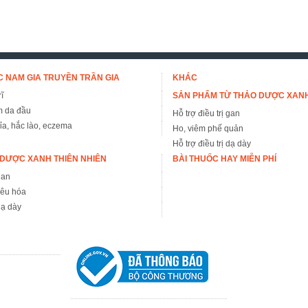
 NAM GIA TRUYỀN TRẦN GIA
KHÁC
ĩ
SẢN PHẨM TỪ THẢO DƯỢC XAN
m da đầu
Hỗ trợ điều trị gan
đỉa, hắc lào, eczema
Ho, viêm phế quản
Hỗ trợ điều trị dạ dày
DƯỢC XANH THIÊN NHIÊN
BÀI THUỐC HAY MIỄN PHÍ
gan
iêu hóa
ạ dày