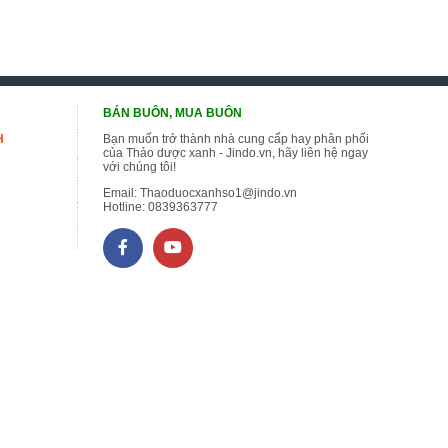
BÁN BUÔN, MUA BUÔN
H
Bạn muốn trở thành nhà cung cấp hay phân phối
của Thảo dược xanh - Jindo.vn, hãy liên hệ ngay
với chúng tôi!
Email:
Thaoduocxanhso1@jindo.vn
Hotline:
0839363777