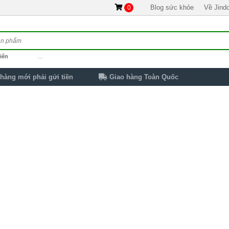
Blog sức khỏe
Về Jind
0
iến
…
hàng mới phải gửi tiền
Giao hàng Toàn Quốc