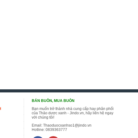
BÁN BUÔN, MUA BUÔN
H
Bạn muốn trở thành nhà cung cấp hay phân phối
của Thảo dược xanh - Jindo.vn, hãy liên hệ ngay
với chúng tôi!
Email:
Thaoduocxanhso1@jindo.vn
Hotline:
0839363777