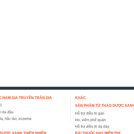
 NAM GIA TRUYỀN TRẦN GIA
KHÁC
ĩ
SẢN PHẨM TỪ THẢO DƯỢC XAN
m da đầu
Hỗ trợ điều trị gan
đỉa, hắc lào, eczema
Ho, viêm phế quản
Hỗ trợ điều trị dạ dày
DƯỢC XANH THIÊN NHIÊN
BÀI THUỐC HAY MIỄN PHÍ