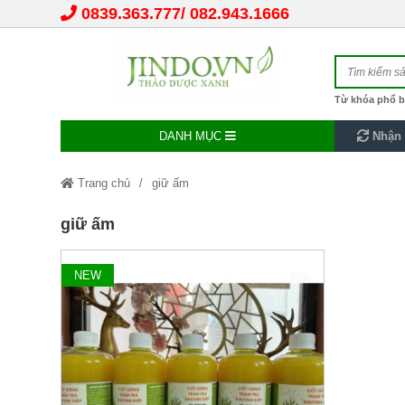
0839.363.777
082.943.1666
Từ khóa phổ b
DANH MỤC
Nhận 
Trang chủ
giữ ấm
giữ ấm
NEW
-30%