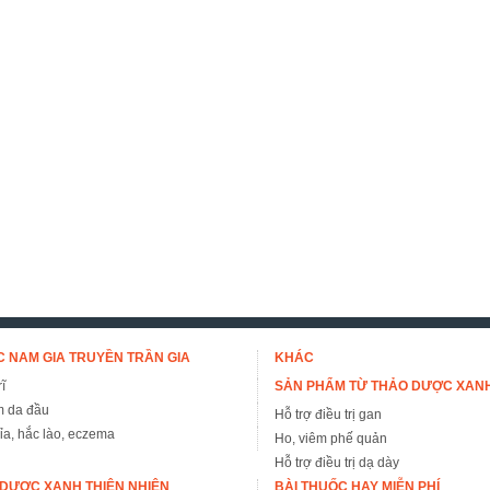
 NAM GIA TRUYỀN TRẦN GIA
KHÁC
ĩ
SẢN PHẨM TỪ THẢO DƯỢC XAN
m da đầu
Hỗ trợ điều trị gan
đỉa, hắc lào, eczema
Ho, viêm phế quản
Hỗ trợ điều trị dạ dày
DƯỢC XANH THIÊN NHIÊN
BÀI THUỐC HAY MIỄN PHÍ