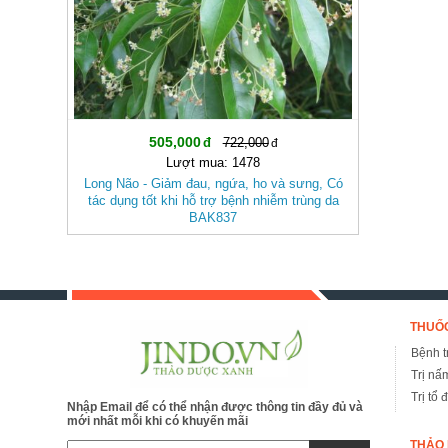
505,000
722,000
Lượt mua: 1478
Long Não - Giảm đau, ngứa, ho và sưng, Có
tác dụng tốt khi hỗ trợ bệnh nhiễm trùng da
BAK837
THUỐC
Bệnh tr
Trị nấ
Trị tổ 
Nhập Email để có thể nhận được thông tin đầy đủ và
mới nhất mỗi khi có khuyến mãi
THẢO 