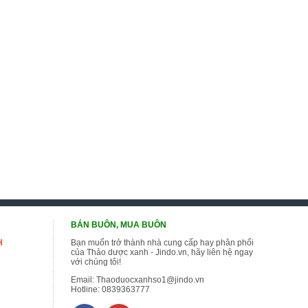
BÁN BUÔN, MUA BUÔN
H
Bạn muốn trở thành nhà cung cấp hay phân phối
của Thảo dược xanh - Jindo.vn, hãy liên hệ ngay
với chúng tôi!
Email:
Thaoduocxanhso1@jindo.vn
Hotline:
0839363777