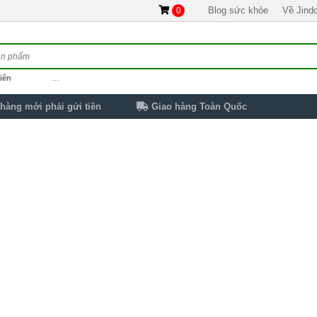
Blog sức khỏe
Về Jind
0
iến
…
hàng mới phải gửi tiền
Giao hàng Toàn Quốc