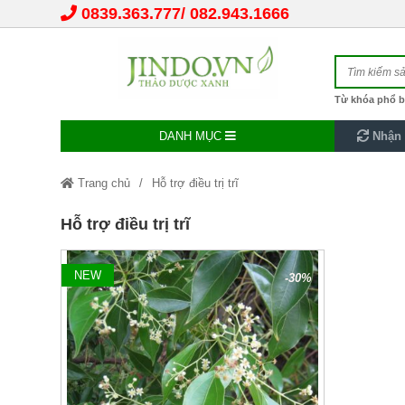
0839.363.777
082.943.1666
Từ khóa phổ b
DANH MỤC
Nhận 
Trang chủ
Hỗ trợ điều trị trĩ
Hỗ trợ điều trị trĩ
NEW
-30%