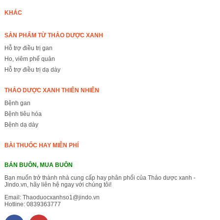
KHÁC
SẢN PHẨM TỪ THẢO DƯỢC XANH
Hỗ trợ điều trị gan
Ho, viêm phế quản
Hỗ trợ điều trị dạ dày
THẢO DƯỢC XANH THIÊN NHIÊN
Bệnh gan
Bệnh tiêu hóa
Bệnh dạ dày
BÀI THUỐC HAY MIỄN PHÍ
BÁN BUÔN, MUA BUÔN
Bạn muốn trở thành nhà cung cấp hay phân phối của Thảo dược xanh -
Jindo.vn, hãy liên hệ ngay với chúng tôi!
Email:
Thaoduocxanhso1@jindo.vn
Hotline:
0839363777