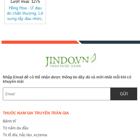
Lượt mua: 1275
Hồng Hoa - Ứ đau
do chấn thương, Lở
sưng tấy đau nhức,
Đau kinh, đau bụng
sau sanh BAK838
Nhập Email để có thể nhận được thông tin đầy đủ và mới nhất mỗi khi có
khuyến mãi
GỬI
THUỐC NAM GIA TRUYỀN TRẦN GIA
Bệnh trĩ
Trị nấm da đầu
Trị tổ đỉa, hắc lào, eczema