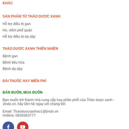
KHÁC
SẢN PHẨM TỪ THẢO DƯỢC XANH
Hỗ trợ điều trị gan
Ho, viêm phế quản
Hỗ trợ điều trị dạ dày
THẢO DƯỢC XANH THIÊN NHIÊN
Bệnh gan
Bệnh tiêu hóa
Bệnh dạ dày
BÀI THUỐC HAY MIỄN PHÍ
BÁN BUÔN, MUA BUÔN
Bạn muốn trở thành nhà cung cấp hay phân phối của Thảo dược xanh -
Jindo.vn, hãy liên hệ ngay với chúng tôi!
Email:
Thaoduocxanhso1@jindo.vn
Hotline:
0839363777