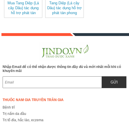
Mua Tang Diệp (Lá
Tang Diệp (Lá cây
cây Dâu) tác dụng
Dâu) tác dụng hỗ trợ
hỗ trợ phát tán
phát tán phong
phong nhiệt, thanh
nhiệt, thanh can
can minh mục,
minh mục, thanh
thanh phế chỉ khái
phế chỉ khái
Nhập Email để có thể nhận được thông tin đầy đủ và mới nhất mỗi khi có
khuyến mãi
GỬI
THUỐC NAM GIA TRUYỀN TRẦN GIA
Bệnh trĩ
Trị nấm da đầu
Trị tổ đỉa, hắc lào, eczema