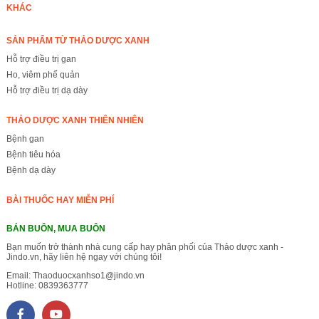
KHÁC
SẢN PHẨM TỪ THẢO DƯỢC XANH
Hỗ trợ điều trị gan
Ho, viêm phế quản
Hỗ trợ điều trị dạ dày
THẢO DƯỢC XANH THIÊN NHIÊN
Bệnh gan
Bệnh tiêu hóa
Bệnh dạ dày
BÀI THUỐC HAY MIỄN PHÍ
BÁN BUÔN, MUA BUÔN
Bạn muốn trở thành nhà cung cấp hay phân phối của Thảo dược xanh -
Jindo.vn, hãy liên hệ ngay với chúng tôi!
Email:
Thaoduocxanhso1@jindo.vn
Hotline:
0839363777