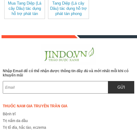
Mua Tang Diệp (Lá
Tang Diệp (Lá cây
cây Dâu) tác dụng
Dâu) tác dụng hỗ trợ
hỗ trợ phát tán
phát tán phong
phong nhiệt, thanh
nhiệt, thanh can
can minh mục,
minh mục, thanh
thanh phế chỉ khái
phế chỉ khái
Nhập Email để có thể nhận được thông tin đầy đủ và mới nhất mỗi khi có
khuyến mãi
GỬI
THUỐC NAM GIA TRUYỀN TRẦN GIA
Bệnh trĩ
Trị nấm da đầu
Trị tổ đỉa, hắc lào, eczema