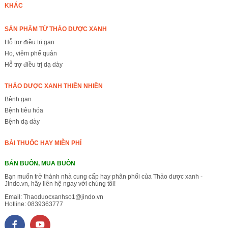
KHÁC
SẢN PHẨM TỪ THẢO DƯỢC XANH
Hỗ trợ điều trị gan
Ho, viêm phế quản
Hỗ trợ điều trị dạ dày
THẢO DƯỢC XANH THIÊN NHIÊN
Bệnh gan
Bệnh tiêu hóa
Bệnh dạ dày
BÀI THUỐC HAY MIỄN PHÍ
BÁN BUÔN, MUA BUÔN
Bạn muốn trở thành nhà cung cấp hay phân phối của Thảo dược xanh -
Jindo.vn, hãy liên hệ ngay với chúng tôi!
Email:
Thaoduocxanhso1@jindo.vn
Hotline:
0839363777