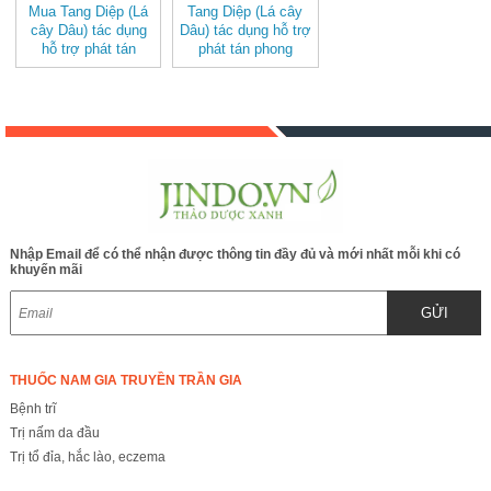
Mua Tang Diệp (Lá
Tang Diệp (Lá cây
cây Dâu) tác dụng
Dâu) tác dụng hỗ trợ
hỗ trợ phát tán
phát tán phong
phong nhiệt, thanh
nhiệt, thanh can
can minh mục,
minh mục, thanh
thanh phế chỉ khái
phế chỉ khái
Nhập Email để có thể nhận được thông tin đầy đủ và mới nhất mỗi khi có
khuyến mãi
GỬI
THUỐC NAM GIA TRUYỀN TRẦN GIA
Bệnh trĩ
Trị nấm da đầu
Trị tổ đỉa, hắc lào, eczema