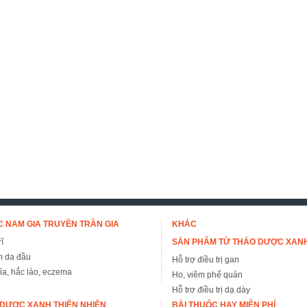
 NAM GIA TRUYỀN TRẦN GIA
KHÁC
ĩ
SẢN PHẨM TỪ THẢO DƯỢC XAN
m da đầu
Hỗ trợ điều trị gan
đỉa, hắc lào, eczema
Ho, viêm phế quản
Hỗ trợ điều trị dạ dày
DƯỢC XANH THIÊN NHIÊN
BÀI THUỐC HAY MIỄN PHÍ