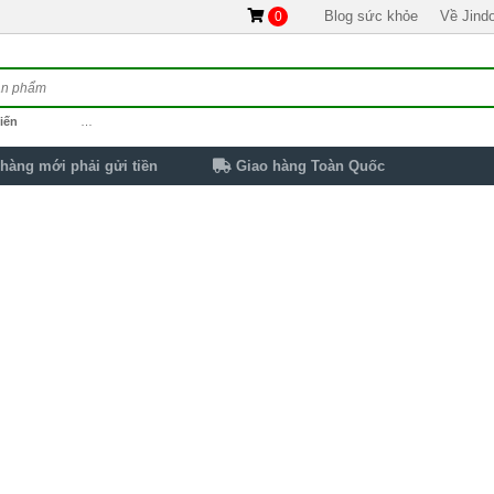
Blog sức khỏe
Về Jind
0
iến
…
hàng mới phải gửi tiền
Giao hàng Toàn Quốc