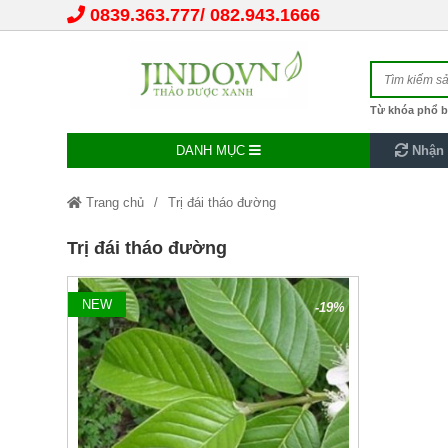
0839.363.777
082.943.1666
Từ khóa phổ b
DANH MỤC
Nhận 
Trang chủ
Trị đái tháo đường
Trị đái tháo đường
NEW
-19%