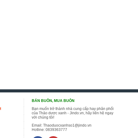
BÁN BUÔN, MUA BUÔN
H
Bạn muốn trở thành nhà cung cấp hay phân phối
của Thảo dược xanh - Jindo.vn, hãy liên hệ ngay
với chúng tôi!
Email:
Thaoduocxanhso1@jindo.vn
Hotline:
0839363777