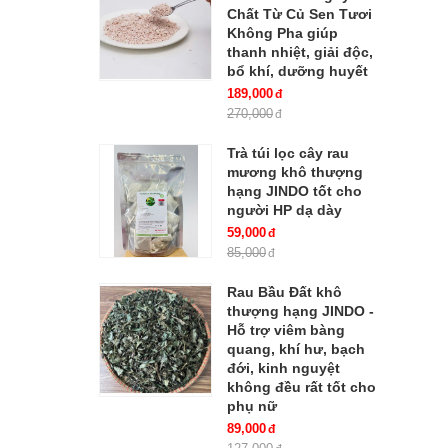
Chất Từ Củ Sen Tươi
Không Pha giúp
thanh nhiệt, giải độc,
bổ khí, dưỡng huyết
189,000
270,000
Trà túi lọc cây rau
mương khô thượng
hạng JINDO tốt cho
người HP dạ dày
59,000
85,000
Rau Bầu Đất khô
thượng hạng JINDO -
Hỗ trợ viêm bàng
quang, khí hư, bạch
đới, kinh nguyệt
không đều rất tốt cho
phụ nữ
89,000