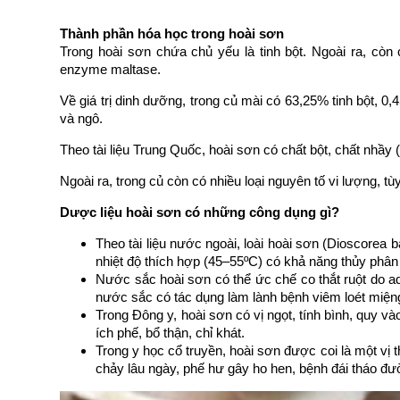
Thành phần hóa học trong hoài sơn
Trong hoài sơn chứa chủ yếu là tinh bột. Ngoài ra, còn có
enzyme maltase.
Về giá trị dinh dưỡng, trong củ mài có 63,25% tinh bột,
và ngô.
Theo tài liệu Trung Quốc, hoài sơn có chất bột, chất nhầy (
Ngoài ra, trong củ còn có nhiều loại nguyên tố vi lượng, tù
Dược liệu hoài sơn có những công dụng gì?
Theo tài liệu nước ngoài, loài hoài sơn (Dioscorea 
nhiệt độ thích hợp (45–55ºC) có khả năng thủy phân
Nước sắc hoài sơn có thể ức chế co thắt ruột do ad
nước sắc có tác dụng làm lành bệnh viêm loét miệng
Trong Đông y, hoài sơn có vị ngọt, tính bình, quy vào
ích phế, bổ thận, chỉ khát.
Trong y học cổ truyền, hoài sơn được coi là một vị th
chảy lâu ngày, phế hư gây ho hen, bệnh đái tháo đườn