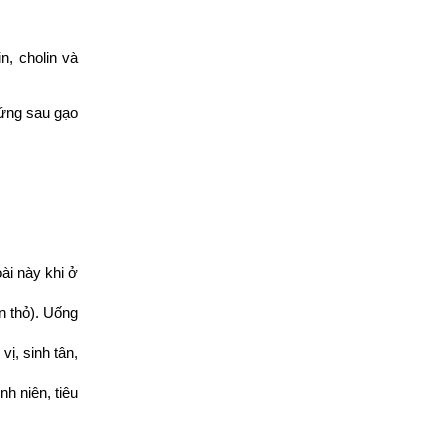
n, cholin và
đứng sau gạo
ài này khi ở
n thỏ). Uống
vị, sinh tân,
nh niên, tiêu