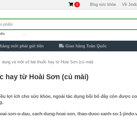
Blog sức khỏe
Về Jind
0
iến
…
hàng mới phải gửi tiền
Giao hàng Toàn Quốc
c dụng và một số bài thuốc hay từ Hoài Sơn (củ mài)
c hay từ Hoài Sơn (củ mài)
iều lợi ích cho sức khỏe, ngoài tác dụng bồi bổ đây còn được co
g.
hoai-son-o-dau, cach-dung-hoai-son, thao-duoc-xanh-so-1-jindo.