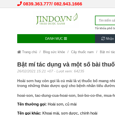
0839.363.777
082.943.1666
Từ khóa phổ b
DANH MỤC
Nhận 
Trang chủ
Blog sức khỏe
Cây thuốc nam
Bật mí tá
Bật mí tác dụng và một số bài thuố
26/02/2021 15:21 +07
- Lượt xem: 64235
Hoài sơn hay còn gọi là củ mài là vị thuốc bổ mang nh
trong những thảo dược quý cho bệnh nhân tiểu đườn
hoai-son, tac-dung-cua-hoai-son, boi-bo-co-the, mua-
Tên thường gọi:
Hoài sơn, củ mài
Tên gọi khác:
Khoai mài, sơn dược, chính hoài