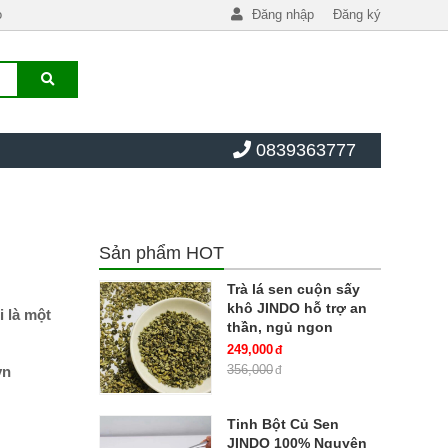
o
Đăng nhập
Đăng ký
0839363777
Sản phẩm HOT
Trà lá sen cuộn sấy
khô JINDO hỗ trợ an
i là một
thần, ngủ ngon
249,000
356,000
vn
Tinh Bột Củ Sen
JINDO 100% Nguyên