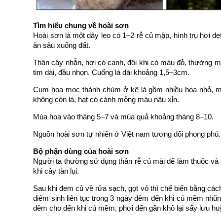
Tìm hiểu chung về hoài sơn
Hoài sơn là một dây leo có 1–2 rễ củ mập, hình trụ hơi d
ăn sâu xuống đất.
Thân cây nhẵn, hơi có cạnh, đôi khi có màu đỏ, thường ma
tim dài, đầu nhọn. Cuống lá dài khoảng 1,5–3cm.
Cụm hoa mọc thành chùm ở kẽ lá gồm nhiều hoa nhỏ, mà
không còn lá, hạt có cánh mỏng màu nâu xỉn.
Mùa hoa vào tháng 5–7 và mùa quả khoảng tháng 8–10.
Nguồn hoài sơn tự nhiên ở Việt nam tương đối phong phú. 
Bộ phận dùng của hoài sơn
Người ta thường sử dụng thân rễ củ mài để làm thuốc và
khi cây tàn lụi.
Sau khi đem củ về rửa sạch, gọt vỏ thì chế biến bằng các
diêm sinh liên tục trong 3 ngày đêm đến khi củ mềm nhũn,
đêm cho đến khi củ mềm, phơi đến gần khô lại sấy lưu h