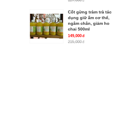
127,000
Cốt gừng tràm trà tác
dụng giữ ấm cơ thể,
ngâm chân, giảm ho
chai 500ml
149,000
215,000