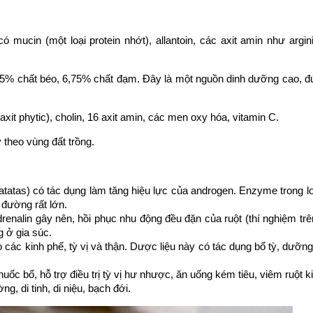
 mucin (một loại protein nhớt), allantoin, các axit amin như argini
 0,45% chất béo, 6,75% chất đạm. Đây là một nguồn dinh dưỡng cao, 
axit phytic), cholin, 16 axit amin, các men oxy hóa, vitamin C.
y theo vùng đất trồng.
batatas) có tác dụng làm tăng hiệu lực của androgen. Enzyme trong lo
 đường rất lớn.
renalin gây nên, hồi phục nhu động đều đặn của ruột (thí nghiệm trê
 ở gia súc.
 các kinh phế, tỳ vị và thận. Dược liệu này có tác dụng bổ tỳ, dưỡng 
uốc bổ, hỗ trợ điều trị tỳ vị hư nhược, ăn uống kém tiêu, viêm ruột ki
g, di tinh, di niệu, bạch đới.