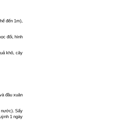
thể đến 1m),
ọc đối, hình
uả khô, cây
 và đầu xuân
t nước). Sấy
huỳnh 1 ngày