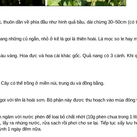
ẹt, thuôn dần về phía đầu như hình quả bầu, dài chừng 30–50cm (có 
ng những củ ngắn, nhỏ ở kẽ lá gọi là thiên hoài. Lá mọc so le hay m
u vàng. Hoa đực và hoa cái khác gốc. Quả nang có 3 cánh. Khi q
Cây có thể trồng ở miền núi, trung du và đồng bằng.
 gọi với tên là hoài sơn. Bộ phận này được thu hoạch vào mùa đông
h ngâm với nước phèn để loại bỏ chất nhớt (10g phèn chua trong 1 lí
 lấy ra nhúng nước, rửa sạch rồi phơi cho se lại. Tiếp tục sấy lưu 
uỳnh 1 ngày đêm nữa.