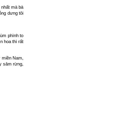
ay nhất mà bà
bỗng dưng tôi
ùm phình to
n hoa thì rất
ở miền Nam,
ây sâm rừng,