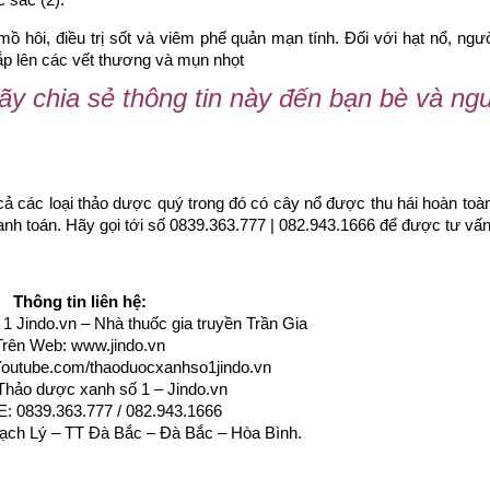
mồ hôi, điều trị sốt và viêm phế quản mạn tính. Đối với hạt nổ, ngư
ắp lên các vết thương và mụn nhọt
hãy chia sẻ thông tin này đến bạn bè và ng
cả các loại thảo dược quý trong đó có cây nổ được thu hái hoàn toàn
h toán. Hãy gọi tới số 0839.363.777 | 082.943.1666 để được tư vấn
Thông tin liên hệ:
 Jindo.vn – Nhà thuốc gia truyền Trần Gia
Trên Web:
www.jindo.vn
outube.com/thaoduocxanhso1jindo.vn
Thảo dược xanh số 1 – Jindo.vn
: 0839.363.777 / 082.943.1666
Thạch Lý – TT Đà Bắc – Đà Bắc – Hòa Bình
.