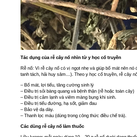
Tác dụng của rễ cây nổ nhìn từ y học cổ truyền
Rễ nổ: Vì rễ cây nổ có vị ngọt nhẹ và giúp bổ mát nên 
tanh tách, hải huy sâm…). Theo y học cổ truyền, rễ cây nổ 
– Bổ mát, lợi tiểu, tăng cường sinh lý
– Điều trị sỏi bàng quang và bệnh thận (rễ hoặc toàn cây)
– Điều trị cảm lạnh và viêm màng bụng khi sinh.
– Điều trị tiểu đường, hạ sốt, giảm đau
– Bảo vệ dạ dày.
– Thanh lọc máu (dùng trong công thức điều chế trà).
Các dùng rễ cây nổ làm thuốc
Liều lượng: mỗi ngày dùng 10 – 20 g rễ nổ dưới dạng thuố