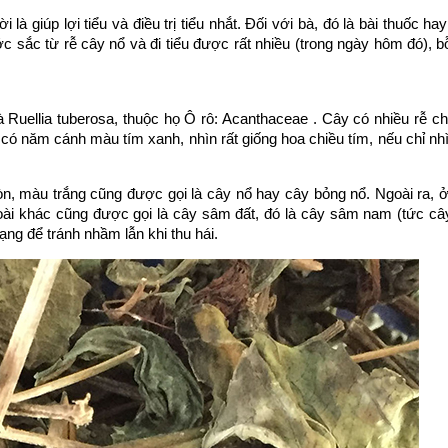
i là giúp lợi tiểu và điều trị tiểu nhắt. Đối với bà, đó là bài thuốc h
c sắc từ rễ cây nổ và đi tiểu được rất nhiều (trong ngày hôm đó), 
là Ruellia tuberosa, thuộc họ Ô rô: Acanthaceae . Cây có nhiều rễ ch
̀ có năm cánh màu tím xanh, nhìn rất giống hoa chiều tím, nếu chỉ nhì
n, màu trắng cũng được gọi là cây nổ hay cây bỏng nổ. Ngoài ra, 
loài khác cũng được gọi là cây sâm đất, đó là cây sâm nam (tức c
ng để tránh nhầm lẫn khi thu hái.