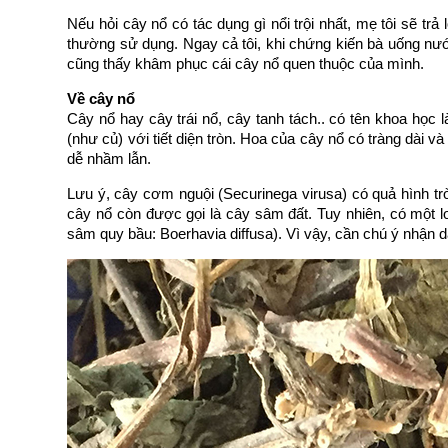
Nếu hỏi cây nổ có tác dụng gì nổi trội nhất, mẹ tôi sẽ trả lờ
thường sử dụng. Ngay cả tôi, khi chứng kiến bà uống nướ
cũng thấy khâm phục cái cây nổ quen thuộc của mình.
Về cây nổ
Cây nổ hay cây trái nổ, cây tanh tách.. có tên khoa học 
(như củ) với tiết diện tròn. Hoa của cây nổ có tràng dài va
dễ nhầm lẫn.
Lưu ý, cây cơm nguội (Securinega virusa) có quả hình trò
cây nổ còn được gọi là cây sâm đất. Tuy nhiên, có một 
sâm quy bầu: Boerhavia diffusa). Vì vậy, cần chú ý nhận dạ