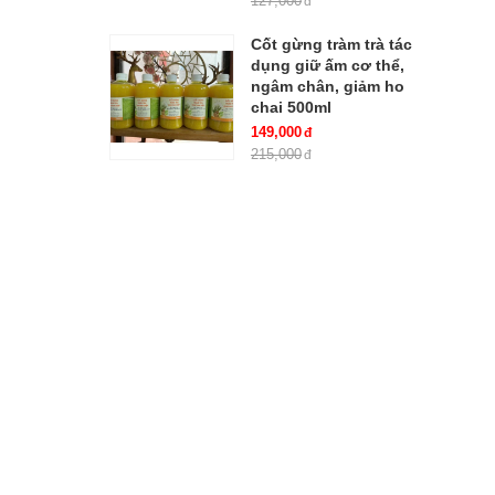
127,000
Cốt gừng tràm trà tác
dụng giữ ấm cơ thể,
ngâm chân, giảm ho
chai 500ml
149,000
215,000