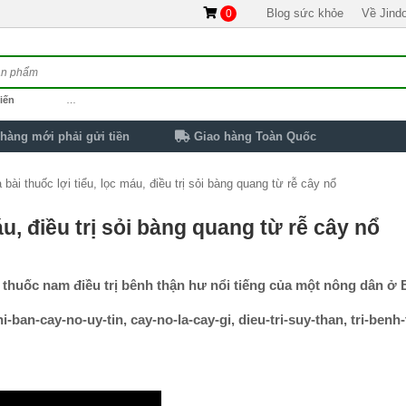
Blog sức khỏe
Về Jind
0
iến
…
hàng mới phải gửi tiền
Giao hàng Toàn Quốc
ài thuốc lợi tiểu, lọc máu, điều trị sỏi bàng quang từ rễ cây nổ
u, điều trị sỏi bàng quang từ rễ cây nổ
ài thuốc nam điều trị bênh thận hư nổi tiếng của một nông dân ở 
ban-cay-no-uy-tin, cay-no-la-cay-gi, dieu-tri-suy-than, tri-benh-