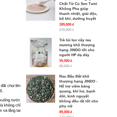
Chất Từ Củ Sen Tươi
Không Pha giúp
thanh nhiệt, giải độc,
bổ khí, dưỡng huyết
189,000
270,000
Trà túi lọc cây rau
mương khô thượng
hạng JINDO tốt cho
người HP dạ dày
59,000
85,000
Rau Bầu Đất khô
thượng hạng JINDO -
đất chọi lên
Hỗ trợ viêm bàng
̉.
quang, khí hư, bạch
đới, kinh nguyệt
m xuống nước
không đều rất tốt cho
 Mà không chỉ
phụ nữ
m và lắng tai
89,000