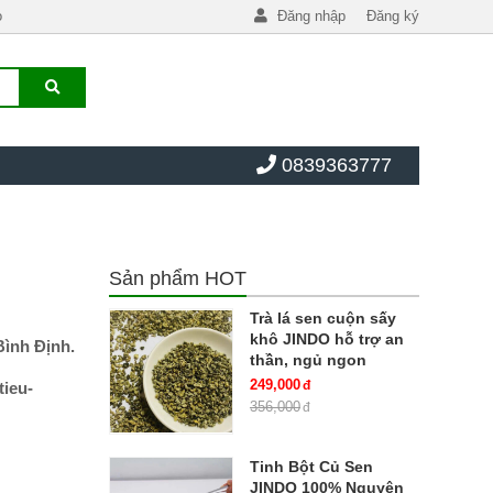
o
Đăng nhập
Đăng ký
0839363777
Sản phẩm HOT
Trà lá sen cuộn sấy
khô JINDO hỗ trợ an
Bình Định.
thần, ngủ ngon
249,000
tieu-
356,000
Tinh Bột Củ Sen
JINDO 100% Nguyên