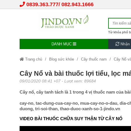
0839.363.777
082.943.1666
Từ khóa phổ b
DANH MỤC
Nhận 
Trang chủ
Blog sức khỏe
Cây thuốc nam
Cây Nổ và b
Cây Nổ và bài thuốc lợi tiểu, lọc má
09/01/2020 08:41 +07
- Lượt xem: 89684
Cây nổ, cây tanh tách là 1 trong 4 vị thuốc nam của b
cay-no, tac-dung-cua-cay-no, mua-cay-no-o-dau, dia-chi-
duong, tri-soi-than, thao-duoc-xanh-so-1-jindo.vn
VIDEO BÀI THUỐC CHỮA SUY THẬN TỪ CÂY NỔ