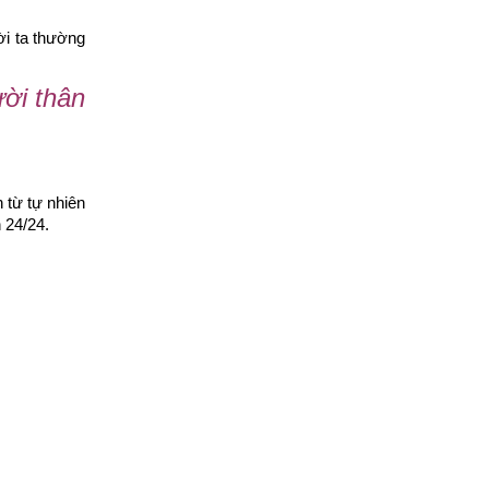
ời ta thường
ười thân
 từ tự nhiên
 24/24.