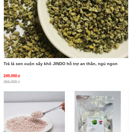
duoc-xanh-so-1-jindo.vn
Trà lá sen cuộn sấy khô JINDO hỗ trợ an thần, ngủ ngon
249,000
356,000