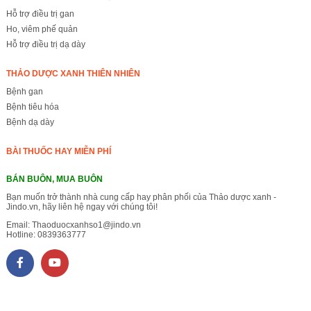
Hỗ trợ điều trị gan
Ho, viêm phế quản
Hỗ trợ điều trị dạ dày
THẢO DƯỢC XANH THIÊN NHIÊN
Bệnh gan
Bệnh tiêu hóa
Bệnh dạ dày
BÀI THUỐC HAY MIỄN PHÍ
BÁN BUÔN, MUA BUÔN
Bạn muốn trở thành nhà cung cấp hay phân phối của Thảo dược xanh -
Jindo.vn, hãy liên hệ ngay với chúng tôi!
Email:
Thaoduocxanhso1@jindo.vn
Hotline:
0839363777