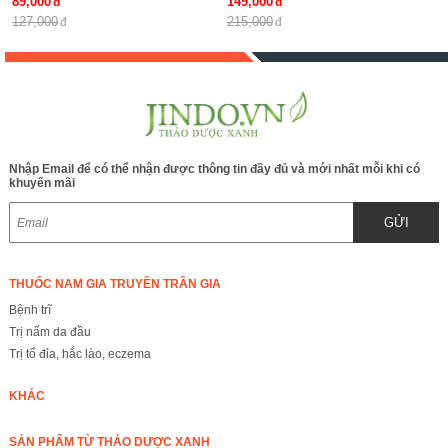
89,000
149,000
kinh nguyệt không đều rất tốt
127,000
215,000
cho phụ nữ
Nhập Email để có thể nhận được thông tin đầy đủ và mới nhất mỗi khi có
khuyến mãi
GỬI
THUỐC NAM GIA TRUYỀN TRẦN GIA
Bệnh trĩ
Trị nấm da đầu
Trị tổ đỉa, hắc lào, eczema
KHÁC
SẢN PHẨM TỪ THẢO DƯỢC XANH