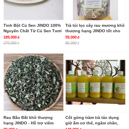
Tinh Bột Củ Sen JINDO 100%
Trà túi lọc cây rau mương khô
Nguyên Chất Từ Củ Sen Tươi
thượng hạng JINDO tốt cho
Không Pha giúp thanh nhiệt,
người HP dạ dày
189,000
59,000
giải độc, bổ khí, dưỡng huyết
270,000
85,000
Rau Bầu Đất khô thượng
Cốt gừng tràm trà tác dụng
hạng JINDO - Hỗ trợ viêm
giữ ấm cơ thể, ngâm chân,
bàng quang, khí hư, bạch đới,
giảm ho chai 500ml