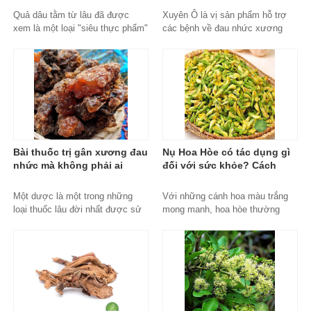
Copy
Quả dâu tằm từ lâu đã được
Xuyên Ô là vị sản phẩm hỗ trợ
xem là một loại "siêu thực phẩm"
các bệnh về đau nhức xương
trong y học cổ truyền phương
khớp, các triệu chứng như chân
Đông....
tay lạnh vã mồ hôi rất hiệu quả.
Tuy nhiên nó lại là vị thuốc có
độc tính rất mạnh đặc biệt trên
hệ thần kinh, tim mạch. Bài viết
dưới đây sẽ giúp bạn đọc hiểu rõ
hơn về đặc điểm, công dụng và
độc tính thuốc.
xuyen-o, mua-xuyen-o-dau,
Bài thuốc trị gân xương đau
Nụ Hoa Hòe có tác dụng gì
xuyen-o-uy-tin, xuyen-o-chinh-
nhức mà không phải ai
đối với sức khỏe? Cách
hang, mua-xuyen-o-ha-noi, jindo,
cũng biết? Một Dược và 7
dùng Nụ Hoa Hòe như nào
thao-duoc-xanh-jindo
Bài thuốc chữa bệnh
để chuẩn nhất
Một dược là một trong những
Với những cánh hoa màu trắng
loại thuốc lâu đời nhất được sử
mong manh, hoa hòe thường
dụng rộng rãi của người Ai Cập
được trồng như một loại cây
cổ đại. Cũng là một vị thuốc y
cảnh để làm đẹp cho khu vườn
học cổ truyền để hỗ trợ điều trị
quanh nhà. Không những vậy, trà
huyết ứ. Vị thuốc luôn có giá trị
hoa hòe uống rất thơm và giúp
nhất định cũng là minh chứng sự
hỗ trợ điều trị nhiều bệnh lý khác
giao thoa giữa hai nền y học.
nhau như trĩ, huyết áp cao, mất
Ngày nay, tác dụng chính là giảm
ngủ…