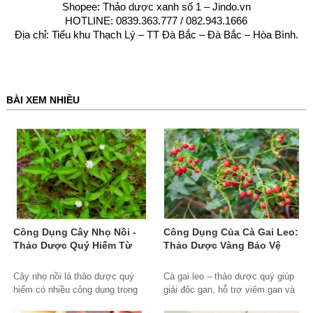
Shopee: Thảo dược xanh số 1 – Jindo.vn
HOTLINE: 0839.363.777 / 082.943.1666
Địa chỉ: Tiểu khu Thạch Lý – TT Đà Bắc – Đà Bắc – Hòa Bình.
BÀI XEM NHIỀU
Công Dụng Cây Nhọ Nồi -
Công Dụng Của Cà Gai Leo:
Thảo Dược Quý Hiếm Từ
Thảo Dược Vàng Bảo Vệ
Thiên Nhiên
Gan Hiệu Quả
Cây nhọ nồi là thảo dược quý
Cà gai leo – thảo dược quý giúp
hiếm có nhiều công dụng trong
giải độc gan, hỗ trợ viêm gan và
điều trị bệnh gan, thận và tăng
tăng cường sức khỏe lá gan một