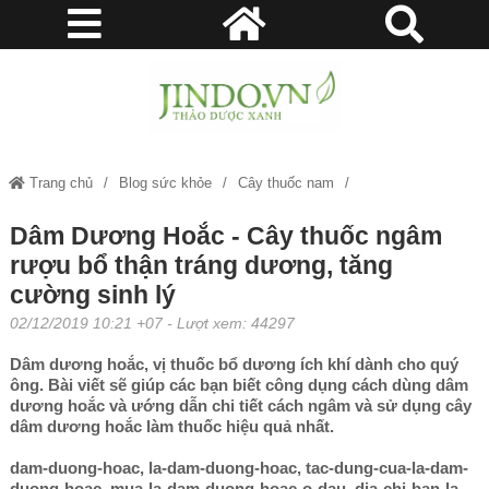
Trang chủ
Blog sức khỏe
Cây thuốc nam
Dâm Dương Hoắc - Cây thuốc ngâm rượu bổ thận tráng dương, tăng
Dâm Dương Hoắc - Cây thuốc ngâm
rượu bổ thận tráng dương, tăng
cường sinh lý
cường sinh lý
02/12/2019 10:21 +07
- Lượt xem: 44297
Dâm dương hoắc, vị thuốc bổ dương ích khí dành cho quý
ông. Bài viết sẽ giúp các bạn biết công dụng cách dùng dâm
dương hoắc và ướng dẫn chi tiết cách ngâm và sử dụng cây
dâm dương hoắc làm thuốc hiệu quả nhất.
dam-duong-hoac, la-dam-duong-hoac, tac-dung-cua-la-dam-
duong-hoac, mua-la-dam-duong-hoac-o-dau, dia-chi-ban-la-