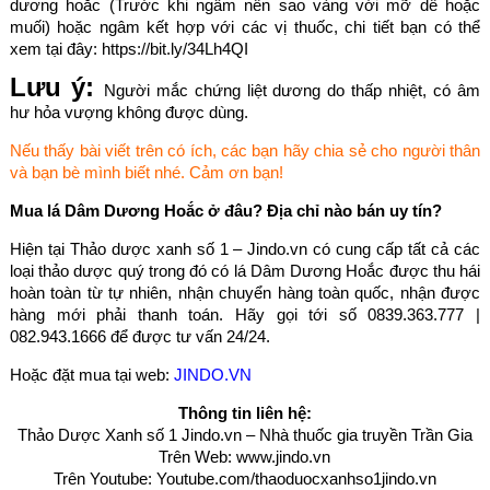
dương hoắc (Trước khi ngâm nên sao vàng với mỡ dê hoặc
muối) hoặc ngâm kết hợp với các vị thuốc, chi tiết bạn có thể
xem tại đây: https://bit.ly/34Lh4QI
Lưu ý:
Người mắc chứng liệt dương do thấp nhiệt, có âm
hư hỏa vượng không được dùng.
Nếu thấy bài viết trên có ích, các bạn hãy chia sẻ cho người thân
và bạn bè mình biết nhé. Cảm ơn bạn!
Mua lá Dâm Dương Hoắc ở đâu? Địa chỉ nào bán uy tín?
Hiện tại Thảo dược xanh số 1 – Jindo.vn có cung cấp tất cả các
loại thảo dược quý trong đó có lá Dâm Dương Hoắc được thu hái
hoàn toàn từ tự nhiên, nhận chuyển hàng toàn quốc, nhận được
hàng mới phải thanh toán. Hãy gọi tới số 0839.363.777 |
082.943.1666 để được tư vấn 24/24.
Hoặc đặt mua tại web:
JINDO.VN
Thông tin liên hệ:
Thảo Dược Xanh số 1 Jindo.vn – Nhà thuốc gia truyền Trần Gia
Trên Web: www.jindo.vn
Trên Youtube: Youtube.com/thaoduocxanhso1jindo.vn