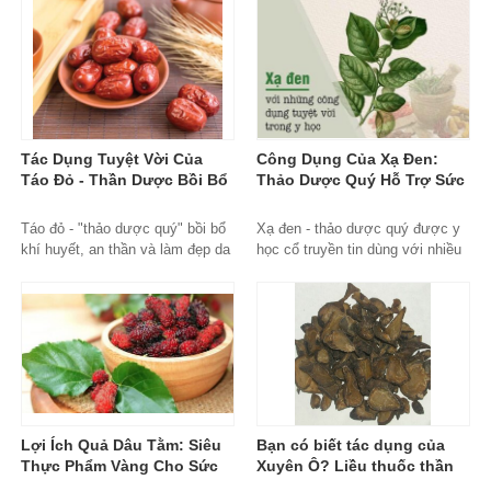
cường sức khỏe tổng thể.
cách tự nhiên.
Tác Dụng Tuyệt Vời Của
Công Dụng Của Xạ Đen:
Táo Đỏ - Thần Dược Bồi Bổ
Thảo Dược Quý Hỗ Trợ Sức
Sức Khỏe Toàn Diện
Khỏe Toàn Diện
Táo đỏ - "thảo dược quý" bồi bổ
Xạ đen - thảo dược quý được y
khí huyết, an thần và làm đẹp da
học cổ truyền tin dùng với nhiều
được Đông y tin dùng hàng nghìn
công dụng hỗ trợ gan, tăng đề
năm qua.
kháng và phòng bệnh hiệu quả.
Lợi Ích Quả Dâu Tằm: Siêu
Bạn có biết tác dụng của
Thực Phẩm Vàng Cho Sức
Xuyên Ô? Liều thuốc thần
Khỏe Và Sắc Đẹp
kỳ với công dụng cực tốt