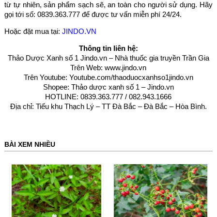
từ tự nhiên, sản phẩm sạch sẽ, an toàn cho người sử dụng. Hãy
gọi tới số: 0839.363.777 để được tư vấn miễn phí 24/24.
Hoặc đặt mua tại:
JINDO.VN
Thông tin liên hệ:
Thảo Dược Xanh số 1 Jindo.vn – Nhà thuốc gia truyền Trần Gia
Trên Web:
www.jindo.vn
Trên Youtube:
Youtube.com/thaoduocxanhso1jindo.vn
Shopee: Thảo dược xanh số 1 – Jindo.vn
HOTLINE: 0839.363.777 / 082.943.1666
Địa chỉ: Tiểu khu Thạch Lý – TT Đà Bắc – Đà Bắc – Hòa Bình
.
BÀI XEM NHIỀU