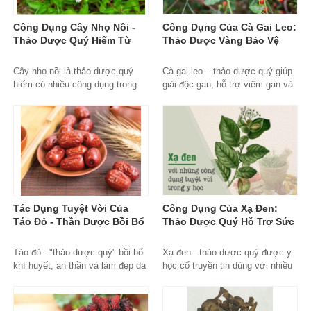
Công Dụng Cây Nhọ Nồi -
Công Dụng Của Cà Gai Leo:
Thảo Dược Quý Hiếm Từ
Thảo Dược Vàng Bảo Vệ
Thiên Nhiên
Gan Hiệu Quả
Cây nhọ nồi là thảo dược quý
Cà gai leo – thảo dược quý giúp
hiếm có nhiều công dụng trong
giải độc gan, hỗ trợ viêm gan và
điều trị bệnh gan, thận và tăng
tăng cường sức khỏe lá gan một
cường sức khỏe tổng thể.
cách tự nhiên.
Tác Dụng Tuyệt Vời Của
Công Dụng Của Xạ Đen:
Táo Đỏ - Thần Dược Bồi Bổ
Thảo Dược Quý Hỗ Trợ Sức
Sức Khỏe Toàn Diện
Khỏe Toàn Diện
Táo đỏ - "thảo dược quý" bồi bổ
Xạ đen - thảo dược quý được y
khí huyết, an thần và làm đẹp da
học cổ truyền tin dùng với nhiều
được Đông y tin dùng hàng nghìn
công dụng hỗ trợ gan, tăng đề
năm qua.
kháng và phòng bệnh hiệu quả.