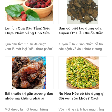
Lợi Ích Quả Dâu Tằm: Siêu
Bạn có biết tác dụng của
Thực Phẩm Vàng Cho Sức
Xuyên Ô? Liều thuốc thần
Khỏe Và Sắc Đẹp
kỳ với công dụng cực tốt
Copy
Quả dâu tằm từ lâu đã được
Xuyên Ô là vị sản phẩm hỗ trợ
xem là một loại "siêu thực phẩm"
các bệnh về đau nhức xương
trong y học cổ truyền phương
khớp, các triệu chứng như chân
Đông....
tay lạnh vã mồ hôi rất hiệu quả.
Tuy nhiên nó lại là vị thuốc có
độc tính rất mạnh đặc biệt trên
hệ thần kinh, tim mạch. Bài viết
dưới đây sẽ giúp bạn đọc hiểu rõ
hơn về đặc điểm, công dụng và
độc tính thuốc.
xuyen-o, mua-xuyen-o-dau,
Bài thuốc trị gân xương đau
Nụ Hoa Hòe có tác dụng gì
xuyen-o-uy-tin, xuyen-o-chinh-
nhức mà không phải ai
đối với sức khỏe? Cách
hang, mua-xuyen-o-ha-noi, jindo,
cũng biết? Một Dược và 7
dùng Nụ Hoa Hòe như nào
thao-duoc-xanh-jindo
Bài thuốc chữa bệnh
để chuẩn nhất
Một dược là một trong những
Với những cánh hoa màu trắng