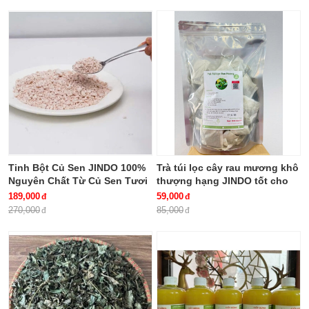
Tinh Bột Củ Sen JINDO 100%
Trà túi lọc cây rau mương khô
Nguyên Chất Từ Củ Sen Tươi
thượng hạng JINDO tốt cho
Không Pha giúp thanh nhiệt,
người HP dạ dày
189,000
59,000
giải độc, bổ khí, dưỡng huyết
270,000
85,000