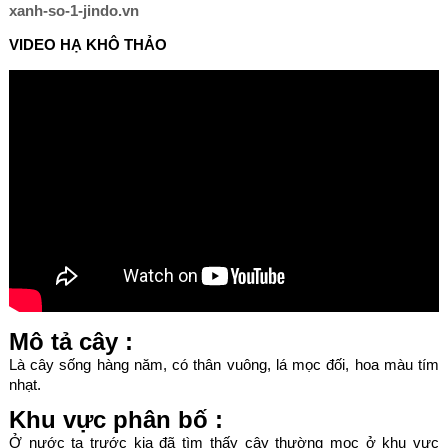
xanh-so-1-jindo.vn
VIDEO HẠ KHÔ THẢO
Mô tả cây :
Là cây sống hàng năm, có thân vuông, lá mọc đối, hoa màu tím
nhạt.
Khu vực phân bố :
Ở nước ta trước kia đã tìm thấy cây thường mọc ở khu vực