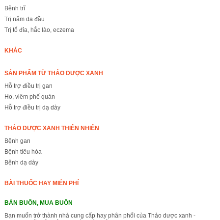
Bệnh trĩ
Trị nấm da đầu
Trị tổ đỉa, hắc lào, eczema
KHÁC
SẢN PHẨM TỪ THẢO DƯỢC XANH
Hỗ trợ điều trị gan
Ho, viêm phế quản
Hỗ trợ điều trị dạ dày
THẢO DƯỢC XANH THIÊN NHIÊN
Bệnh gan
Bệnh tiêu hóa
Bệnh dạ dày
BÀI THUỐC HAY MIỄN PHÍ
BÁN BUÔN, MUA BUÔN
Bạn muốn trở thành nhà cung cấp hay phân phối của Thảo dược xanh -