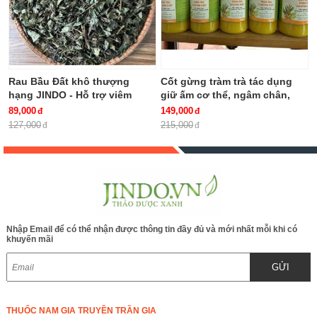
Rau Bầu Đất khô thượng
Cốt gừng tràm trà tác dụng
hạng JINDO - Hỗ trợ viêm
giữ ấm cơ thể, ngâm chân,
bàng quang, khí hư, bạch đới,
giảm ho chai 500ml
89,000
149,000
kinh nguyệt không đều rất tốt
127,000
215,000
cho phụ nữ
Nhập Email để có thể nhận được thông tin đầy đủ và mới nhất mỗi khi có
khuyến mãi
GỬI
THUỐC NAM GIA TRUYỀN TRẦN GIA