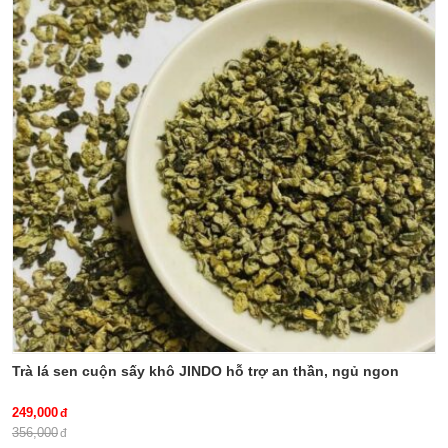
là một trong những vị thuốc có
khop, thao-duoc-xanh-so-1-
tác dụng hỗ trợ điều trị loại bệnh
jindo.vn
này.
thien-nien-kien, tac-dung-cua-
thien-nien-kien, mua-thien-nien-
kien-o-dau, cach-dung-thien-nien-
kien, benh-xuong-khop, thao-
duoc-xanh-so-1-jindo.vn
Trà lá sen cuộn sấy khô JINDO hỗ trợ an thần, ngủ ngon
249,000
356,000