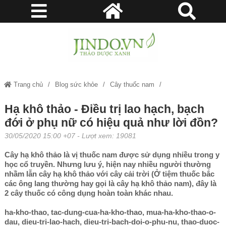
Trang chủ
Blog sức khỏe
Cây thuốc nam
Hạ khô thảo - Điều trị lao hạch, bạch đới ở phụ nữ có hiệu quả như lời
Hạ khô thảo - Điều trị lao hạch, bạch
đới ở phụ nữ có hiệu quả như lời đồn?
đồn?
30/05/2020 15:00 +07
- Lượt xem: 19081
Cây hạ khô thảo là vị thuốc nam được sử dụng nhiều trong y
học cổ truyền. Nhưng lưu ý, hiện nay nhiều người thường
nhầm lẫn cây hạ khô thảo với cây cải trời (Ở tiệm thuốc bắc
các ông lang thường hay gọi là cây hạ khô thảo nam), đây là
2 cây thuốc có công dụng hoàn toàn khác nhau.
ha-kho-thao, tac-dung-cua-ha-kho-thao, mua-ha-kho-thao-o-
dau, dieu-tri-lao-hach, dieu-tri-bach-doi-o-phu-nu, thao-duoc-