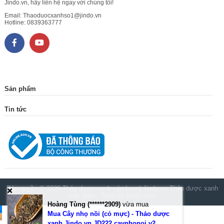
Jindo.vn, hãy liên hệ ngay với chúng tôi!
Email:
Thaoduocxanhso1@jindo.vn
Hotline:
0839363777
Sản phẩm
Tin tức
Bản quyền © 2026
Thảo dược xanh - jindo.vn| Jindo.vn Thảo dược xanh
Việt Nam
- Toàn bộ phiên bản.
Hoàng Tùng (******2909)
vừa mua
.
Mua Cây nhọ nồi (cỏ mực) - Thảo dược
.
xanh Jindo.vn JD222 caynhonoi v2