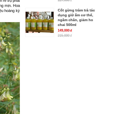
127,000
rễ trụ phát
lông mịn. Hoa
Cốt gừng tràm trà tác
ệu hoàng kỳ
dụng giữ ấm cơ thể,
ngâm chân, giảm ho
chai 500ml
149,000
215,000