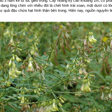
sau 3 năm kể từ lúc gieo trồng. Cây hoàng kỳ cao khoảng 1m, có phần 
 dạng lông chim với nhiều đôi lá chét hình trái xoan, mặt dưới có 
như quả đậu chứa hạt hình thận bên trong. Hiện nay, nguồn nguyên li