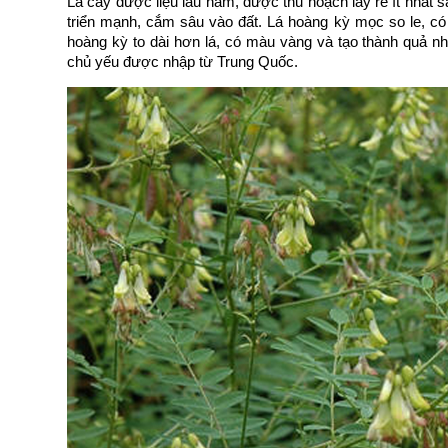
Là cây dược liệu lâu năm, được thu hoạch lấy rễ ít nhất 
triển mạnh, cắm sâu vào đất. Lá hoàng kỳ mọc so le, có
hoàng kỳ to dài hơn lá, có màu vàng và tạo thành quả 
chủ yếu được nhập từ Trung Quốc.