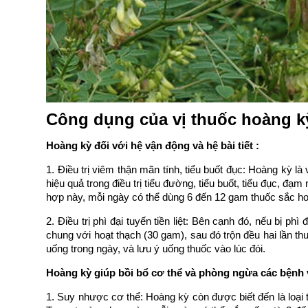
Công dụng của vị thuốc hoàng kỳ
Hoàng kỳ đối với hệ vận động và hệ bài tiết :
1. Điều trị viêm thận mãn tính, tiểu buốt đục: Hoàng kỳ là vị t
hiệu quả trong điều trị tiểu đường, tiểu buốt, tiểu đục, 
hợp này, mỗi ngày có thể dùng 6 đến 12 gam thuốc sắc hoa
2. Điều trị phì đại tuyến tiền liệt: Bên cạnh đó, nếu bị phi
chung với hoạt thạch (30 gam), sau đó trộn đều hai lần thu
uống trong ngày, và lưu ý uống thuốc vào lúc đói.
Hoàng kỳ giúp bồi bổ cơ thể và phòng ngừa các bệnh 
1. Suy nhược cơ thể: Hoàng kỳ còn được biết đến là loại t