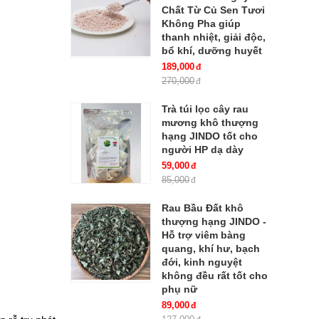
Chất Từ Củ Sen Tươi
Không Pha giúp
thanh nhiệt, giải độc,
bổ khí, dưỡng huyết
189,000
270,000
Trà túi lọc cây rau
mương khô thượng
hạng JINDO tốt cho
người HP dạ dày
59,000
85,000
Rau Bầu Đất khô
thượng hạng JINDO -
Hỗ trợ viêm bàng
quang, khí hư, bạch
đới, kinh nguyệt
không đều rất tốt cho
phụ nữ
89,000