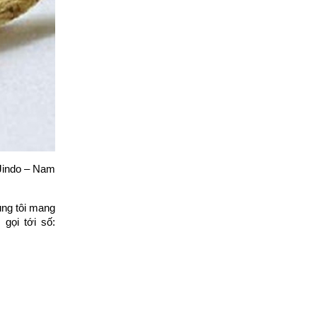
 Jindo – Nam
úng tôi mang
gọi tới số: