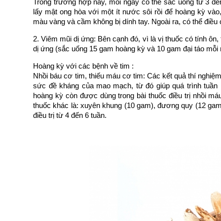
Trong trường hợp này, mỗi ngày có thể sắc uống từ 3 đ
lấy mật ong hòa với một ít nước sôi rồi để hoàng kỳ va
màu vàng và cầm không bị dính tay. Ngoài ra, có thể điề
2. Viêm mũi dị ứng: Bên cạnh đó, vì là vị thuốc có tính 
dị ứng (sắc uống 15 gam hoàng kỳ và 10 gam đại táo mỗi 
Hoàng kỳ với các bệnh về tim :
Nhồi báu cơ tim, thiếu máu cơ tim: Các kết quả thí nghiệm 
sức đề kháng của mao mạch, từ đó giúp quá trình tuần 
hoàng kỳ còn được dùng trong bài thuốc điều trị nhồi ma
thuốc khác là: xuyên khung (10 gam), đương quy (12 gam), 
điều trị từ 4 đến 6 tuần.