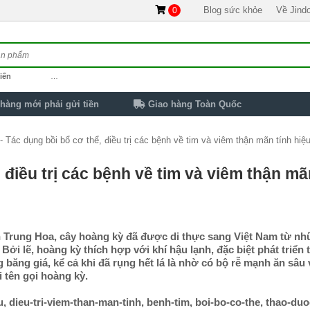
Blog sức khỏe
Về Jind
0
iến
…
hàng mới phải gửi tiền
Giao hàng Toàn Quốc
Tác dụng bồi bổ cơ thể, điều trị các bệnh về tim và viêm thận mãn tính hiệ
iều trị các bệnh về tim và viêm thận m
ền Trung Hoa, cây hoàng kỳ đã được di thực sang Việt Nam từ n
 lẽ, hoàng kỳ thích hợp với khí hậu lạnh, đặc biệt phát triển t
 băng giá, kể cả khi đã rụng hết lá là nhờ có bộ rễ mạnh ăn sâu 
i tên gọi hoàng kỳ.
 dieu-tri-viem-than-man-tinh, benh-tim, boi-bo-co-the, thao-du