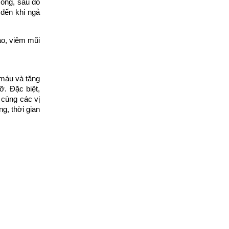
mỏng, sau đó
 đến khi ngả
ạo, viêm mũi
 máu và tăng
̃. Đặc biệt,
cùng các vị
g, thời gian