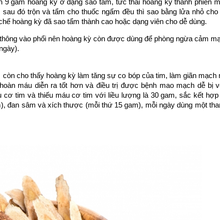
ến 9 gam hoàng kỳ ở dạng sao tẩm, tức thái hoàng kỳ thành phiến 
̀o, sau đó trộn và tẩm cho thuốc ngấm đều thì sao bằng lửa nhỏ cho
u chế hoàng kỳ đã sao tẩm thành cao hoặc dạng viên cho dễ dùng.
ôn, thông vào phổi nên hoàng kỳ còn được dùng để phòng ngừa cảm m
ngày).
còn cho thấy hoàng kỳ làm tăng sự co bóp của tim, làm giãn mạch
hoàn máu diễn ra tốt hơn và điều trị được bệnh mao mạch dễ bị vơ
́u cơ tim và thiếu máu cơ tim với liều lượng là 30 gam, sắc kết hợp 
đan sâm và xích thược (mỗi thứ 15 gam), mỗi ngày dùng một than