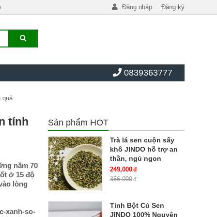
o
Đăng nhập
Đăng ký
0839363777
u quả
ãn tính
Sản phẩm HOT
Trà lá sen cuộn sấy
khô JINDO hỗ trợ an
thần, ngủ ngon
hững năm 70
249,000
ốt ở 15 độ
356,000
vào lòng
Tinh Bột Củ Sen
oc-xanh-so-
JINDO 100% Nguyên