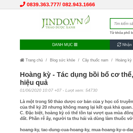
0839.363.777
082.943.1666
Từ khóa phổ b
DANH MỤC
Nhận 
Trang chủ
Blog sức khỏe
Cây thuốc nam
Hoàng kỳ - 
Hoàng kỳ - Tác dụng bồi bổ cơ thể, đ
hiệu quả
01/06/2020 10:07 +07
- Lượt xem: 54730
Là một trong 50 thảo dược cơ bản của y học cổ truy
của thế kỷ 20 nhưng không mang lại kết quả khả quan. Bởi
C. Đặc biệt, hoàng kỳ có thể tồn tại vượt qua mùa đông
đất. Phần rễ ấy, người ta thu hái và dùng làm thuốc vớ
hoang-ky, tac-dung-cua-hoang-ky, mua-hoang-ky-o-dau,