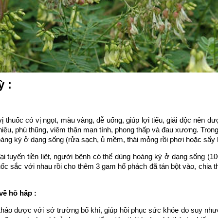
 :
huốc có vị ngọt, màu vàng, dễ uống, giúp lợi tiểu, giải độc nên đư
đạm niệu, phù thũng, viêm thận mạn tính, phong thấp và đau xương. Tron
̀ng kỳ ở dạng sống (rửa sạch, ủ mềm, thái mỏng rồi phơi hoặc sấy
̀ đại tuyến tiền liệt, người bệnh có thể dùng hoàng kỳ ở dạng sống 
ốc sắc với nhau rồi cho thêm 3 gam hổ phách đã tán bột vào, chia th
về hô hấp :
hảo dược với sở trường bổ khí, giúp hồi phục sức khỏe do suy như