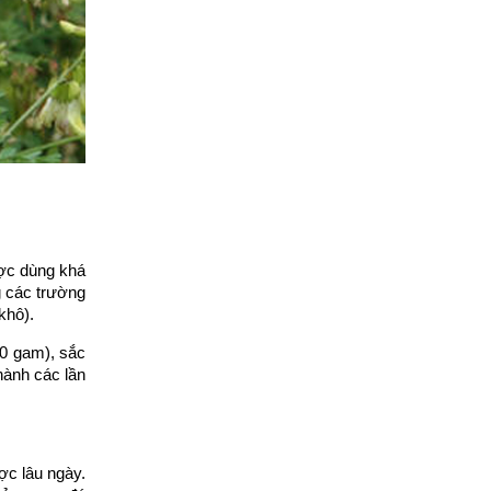
ợc dùng khá
g các trường
 khô).
(100 gam), sắc
ành các lần
ợc lâu ngày.