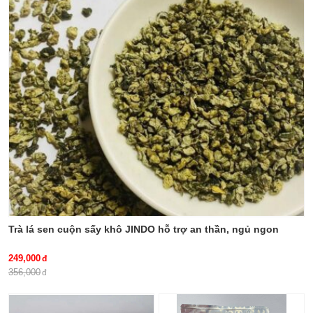
này.
thien-nien-kien, tac-dung-cua-
thien-nien-kien, mua-thien-nien-
kien-o-dau, cach-dung-thien-nien-
kien, benh-xuong-khop, thao-
duoc-xanh-so-1-jindo.vn
Trà lá sen cuộn sấy khô JINDO hỗ trợ an thần, ngủ ngon
249,000
356,000