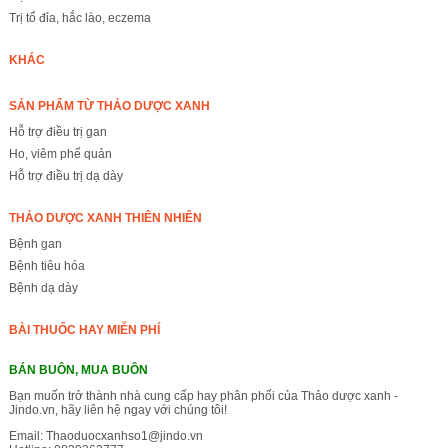
Trị tổ đỉa, hắc lào, eczema
KHÁC
SẢN PHẨM TỪ THẢO DƯỢC XANH
Hỗ trợ điều trị gan
Ho, viêm phế quản
Hỗ trợ điều trị dạ dày
THẢO DƯỢC XANH THIÊN NHIÊN
Bệnh gan
Bệnh tiêu hóa
Bệnh dạ dày
BÀI THUỐC HAY MIỄN PHÍ
BÁN BUÔN, MUA BUÔN
Bạn muốn trở thành nhà cung cấp hay phân phối của Thảo dược xanh -
Jindo.vn, hãy liên hệ ngay với chúng tôi!
Email:
Thaoduocxanhso1@jindo.vn