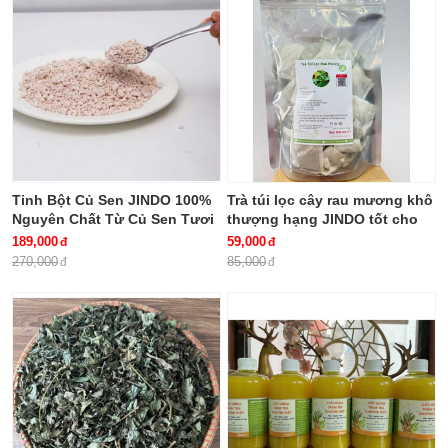
Tinh Bột Củ Sen JINDO 100%
Trà túi lọc cây rau mương khô
Nguyên Chất Từ Củ Sen Tươi
thượng hạng JINDO tốt cho
Không Pha giúp thanh nhiệt,
người HP dạ dày
189,000
59,000
giải độc, bổ khí, dưỡng huyết
270,000
85,000