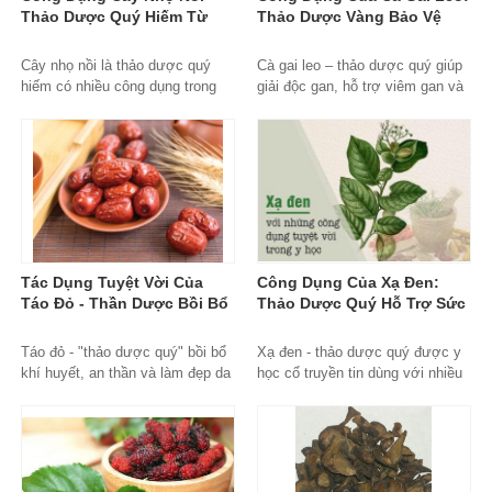
Thảo Dược Quý Hiếm Từ
Thảo Dược Vàng Bảo Vệ
Thiên Nhiên
Gan Hiệu Quả
Cây nhọ nồi là thảo dược quý
Cà gai leo – thảo dược quý giúp
hiếm có nhiều công dụng trong
giải độc gan, hỗ trợ viêm gan và
điều trị bệnh gan, thận và tăng
tăng cường sức khỏe lá gan một
cường sức khỏe tổng thể.
cách tự nhiên.
Tác Dụng Tuyệt Vời Của
Công Dụng Của Xạ Đen:
Táo Đỏ - Thần Dược Bồi Bổ
Thảo Dược Quý Hỗ Trợ Sức
Sức Khỏe Toàn Diện
Khỏe Toàn Diện
Táo đỏ - "thảo dược quý" bồi bổ
Xạ đen - thảo dược quý được y
khí huyết, an thần và làm đẹp da
học cổ truyền tin dùng với nhiều
được Đông y tin dùng hàng nghìn
công dụng hỗ trợ gan, tăng đề
năm qua.
kháng và phòng bệnh hiệu quả.