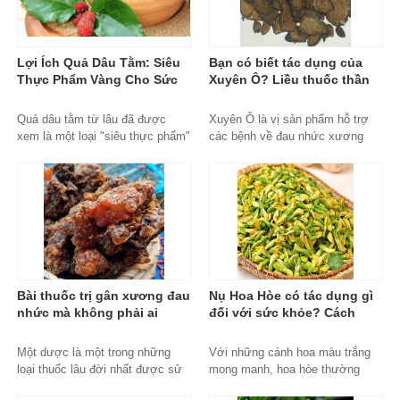
Lợi Ích Quả Dâu Tằm: Siêu
Bạn có biết tác dụng của
Thực Phẩm Vàng Cho Sức
Xuyên Ô? Liều thuốc thần
Khỏe Và Sắc Đẹp
kỳ với công dụng cực tốt
Copy
Quả dâu tằm từ lâu đã được
Xuyên Ô là vị sản phẩm hỗ trợ
xem là một loại "siêu thực phẩm"
các bệnh về đau nhức xương
trong y học cổ truyền phương
khớp, các triệu chứng như chân
Đông....
tay lạnh vã mồ hôi rất hiệu quả.
Tuy nhiên nó lại là vị thuốc có
độc tính rất mạnh đặc biệt trên
hệ thần kinh, tim mạch. Bài viết
dưới đây sẽ giúp bạn đọc hiểu rõ
hơn về đặc điểm, công dụng và
độc tính thuốc.
xuyen-o, mua-xuyen-o-dau,
Bài thuốc trị gân xương đau
Nụ Hoa Hòe có tác dụng gì
xuyen-o-uy-tin, xuyen-o-chinh-
nhức mà không phải ai
đối với sức khỏe? Cách
hang, mua-xuyen-o-ha-noi, jindo,
cũng biết? Một Dược và 7
dùng Nụ Hoa Hòe như nào
thao-duoc-xanh-jindo
Bài thuốc chữa bệnh
để chuẩn nhất
Một dược là một trong những
Với những cánh hoa màu trắng
loại thuốc lâu đời nhất được sử
mong manh, hoa hòe thường
dụng rộng rãi của người Ai Cập
được trồng như một loại cây