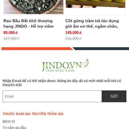
Rau Bầu Đất khô thượng
Cốt gừng tràm trà tác dụng
hạng JINDO - Hỗ trợ viêm
giữ ấm cơ thể, ngâm chân,
bàng quang, khí hư, bạch đới,
giảm ho chai 500ml
89,000
149,000
kinh nguyệt không đều rất tốt
127,000
215,000
cho phụ nữ
Nhập Email để có thể nhận được thông tin đầy đủ và mới nhất mỗi khi có
khuyến mãi
GỬI
THUỐC NAM GIA TRUYỀN TRẦN GIA
Bệnh trĩ
Trị nấm da đầu