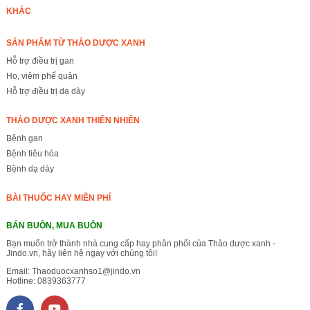
KHÁC
SẢN PHẨM TỪ THẢO DƯỢC XANH
Hỗ trợ điều trị gan
Ho, viêm phế quản
Hỗ trợ điều trị dạ dày
THẢO DƯỢC XANH THIÊN NHIÊN
Bệnh gan
Bệnh tiêu hóa
Bệnh dạ dày
BÀI THUỐC HAY MIỄN PHÍ
BÁN BUÔN, MUA BUÔN
Bạn muốn trở thành nhà cung cấp hay phân phối của Thảo dược xanh -
Jindo.vn, hãy liên hệ ngay với chúng tôi!
Email:
Thaoduocxanhso1@jindo.vn
Hotline:
0839363777