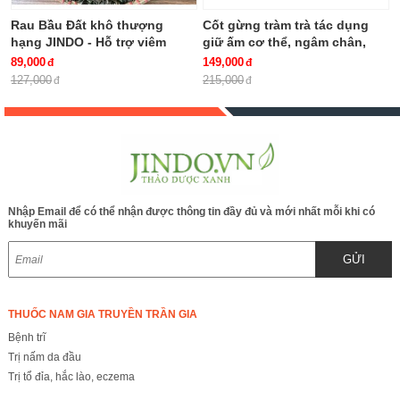
Rau Bầu Đất khô thượng
Cốt gừng tràm trà tác dụng
hạng JINDO - Hỗ trợ viêm
giữ ấm cơ thể, ngâm chân,
bàng quang, khí hư, bạch đới,
giảm ho chai 500ml
89,000
149,000
kinh nguyệt không đều rất tốt
127,000
215,000
cho phụ nữ
Nhập Email để có thể nhận được thông tin đầy đủ và mới nhất mỗi khi có
khuyến mãi
GỬI
THUỐC NAM GIA TRUYỀN TRẦN GIA
Bệnh trĩ
Trị nấm da đầu
Trị tổ đỉa, hắc lào, eczema