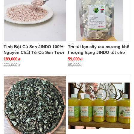
Tinh Bột Củ Sen JINDO 100%
Trà túi lọc cây rau mương khô
Nguyên Chất Từ Củ Sen Tươi
thượng hạng JINDO tốt cho
Không Pha giúp thanh nhiệt,
người HP dạ dày
189,000
59,000
giải độc, bổ khí, dưỡng huyết
270,000
85,000