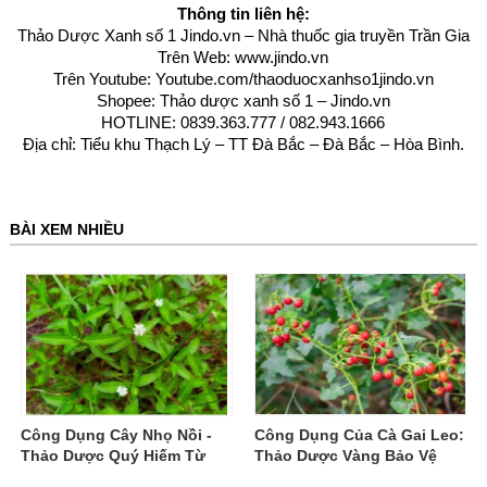
Thông tin liên hệ:
Thảo Dược Xanh số 1 Jindo.vn – Nhà thuốc gia truyền Trần Gia
Trên Web:
www.jindo.vn
Trên Youtube:
Youtube.com/thaoduocxanhso1jindo.vn
Shopee: Thảo dược xanh số 1 – Jindo.vn
HOTLINE: 0839.363.777 / 082.943.1666
Địa chỉ: Tiểu khu Thạch Lý – TT Đà Bắc – Đà Bắc – Hòa Bình
.
BÀI XEM NHIỀU
Công Dụng Cây Nhọ Nồi -
Công Dụng Của Cà Gai Leo:
Thảo Dược Quý Hiếm Từ
Thảo Dược Vàng Bảo Vệ
Thiên Nhiên
Gan Hiệu Quả