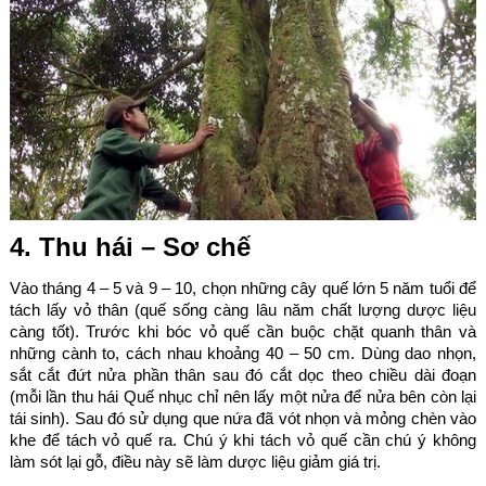
4. Thu hái – Sơ chế
Vào tháng 4 – 5 và 9 – 10, chọn những cây quế lớn 5 năm tuổi để
tách lấy vỏ thân (quế sống càng lâu năm chất lượng dược liệu
càng tốt). Trước khi bóc vỏ quế cần buộc chặt quanh thân và
những cành to, cách nhau khoảng 40 – 50 cm. Dùng dao nhọn,
sắt cắt đứt nửa phần thân sau đó cắt dọc theo chiều dài đoạn
(mỗi lần thu hái Quế nhục chỉ nên lấy một nửa để nửa bên còn lại
tái sinh). Sau đó sử dụng que nứa đã vót nhọn và mỏng chèn vào
khe để tách vỏ quế ra. Chú ý khi tách vỏ quế cần chú ý không
làm sót lại gỗ, điều này sẽ làm dược liệu giảm giá trị.