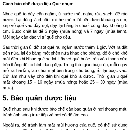
Cách bào chế dược liệu Quế nhục:
Nhục quế to dày cần ngâm, ủ nước một ngày, rửa sạch, để ráo
nước. Lại dùng lá chuối tươi hơ mềm lót bên dưới khoảng 5 cm,
xếp vỏ quế vào đầy sọt, đậy lại bằng lá chuối cũng dày khoảng 5
cm. Buộc chặt lại đẻ 3 ngày (mùa nóng) và 7 ngày (mùa lạnh).
Mỗi ngày cần đảo vị trí quế cho đều.
Sau thời gian ủ, dở sọt quế ra, ngâm nước thêm 1 giờ. Vớt ra đặt
trên nứa, lại ép bằng một phên nứa khác cho phẳng, để ở chỗ khô
mát đến khi Nhục quế se lại. Lấy vỏ quế buộc tròn vào thanh nứa
tròn thẳng để có hình dáng đẹp. Trong thời gian buộc ép, mỗi ngày
mở ra hai lần, lau chùi mặt bên trong cho bóng, rồi lại buộc vào.
Cứ làm như vậy cho đến khi quế khô là được. Thời gian u quế
mất khoảng 15 – 16 ngày (mùa nóng) hoặc 25 – 30 ngày (mùa
mưa).
5. Bảo quản dược liệu
Quế nhục sau khi được bào chế cần bảo quản ở nơi thoáng mát,
tránh ánh sáng trực tiếp và nơi có độ ẩm cao.
Ngoài ra, để tránh làm mất mùi hương của quế, có thể sử dụng