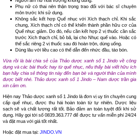
Người âm hư hỏa vượng không dùng.
Phụ nữ có thai nên thận trọng trao đổi với bác sĩ chuyên
môn trước khi sử dụng.
Không sắc kết hợp Quế nhục với Xích thạch chỉ. Khi sắc
chung, Xích thạch chỉ có thể khiến thành phần hữu cơ của
Quế nhục giảm. Do đó, nếu cần kết hợp 2 vị thuốc cần sắc
trước Xích thạch chỉ, bỏ bã, lại cho Nhục quế vào. Hoặc có
thể sắc riêng 2 vị thuốc sau đó hoàn trộn, dùng uống.
Dùng lâu với liều cao có thể dẫn đến nhức đầu, táo bón.
Vừa rồi là bài chia sẻ của Thảo dược xanh số 1 Jindo về công
dụng và các bài thuốc hay từ quế nhục, nếu thấy bài viết hữu ích
bạn hãy chia sẻ thông tin này đến bạn bè và người thân của mình
được biết nhé. Thảo dược xanh số 1 Jindo – Nam dược trần gia
xin cảm ơn.
Hiện nay Thảo dược xanh số 1 Jindo là đơn vị uy tín chuyên cung
cấp quế nhục, được thu hái hoàn toàn từ tự nhiên. Dược liệu
sạch sẽ và chất lượng rất tốt. Bảo đảm an toàn tuyệt đối khi sử
dụng. Hãy gọi tới số 0839.363.777 để được tư vấn miễn phí 24/24
và đặt mua với giá tốt nhất.
Hoặc đặt mua tại:
JINDO.VN