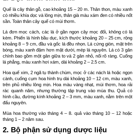
Quế là cây thân gỗ, cao khoảng 15 – 20 m. Thân thon, màu xanh
có nhiều khía dọc và lông mịn, thân già màu xám đen có nhiều nốt
sần. Toàn thân cây quế có mùi thơm.
Lá đơn mọc cách, các lá ở gần ngọn cây mọc đối, không có lá
kèm. Phiến lá hình bầu dục, kích thước khoảng 20 – 25 cm, rộng
khoảng 8 – 9 cm, đầu và gốc lá đều nhọn. Lá cứng giòn, mặt trên
bóng, màu xanh đậm hơn mặt dưới, mép lá nguyên. Lá có 3 gân
chính bao gồm một gân giữa to và 2 gân nhỏ, nổi rõ ràng. Cuống
lá phẳng, màu xanh hơi xám, dài khoảng 2 – 2.5 cm.
Hoa quế xim, 2 ngã tụ thành chùm, mọc ở các nách lá hoặc ngọn
cành, cuống cụm hoa hình trụ dài khoảng 10 – 12 cm, màu xanh,
trên phủ nhiều lông mịn. Hoa màu vàng nhạt, mùi thơm, hoa rải
rác quanh năm, nhưng thường tập trung vào mùa thu. Quả có
hình cầu, đường kính khoảng 2 – 3 mm, màu xanh, nằm trên một
đấu nguyên.
Mùa hoa thường vào tháng 4 – 8. quả vào tháng 10 – 12 hoặc
tháng 1 – 2 năm sau.
2. Bộ phận sử dụng dược liệu