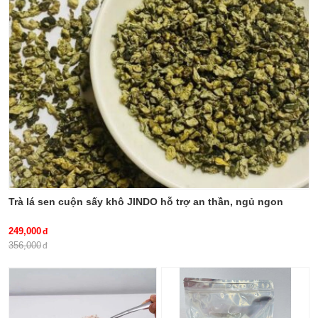
thien-nien-kien, tac-dung-cua-
thien-nien-kien, mua-thien-nien-
kien-o-dau, cach-dung-thien-nien-
kien, benh-xuong-khop, thao-
duoc-xanh-so-1-jindo.vn
Trà lá sen cuộn sấy khô JINDO hỗ trợ an thần, ngủ ngon
249,000
356,000