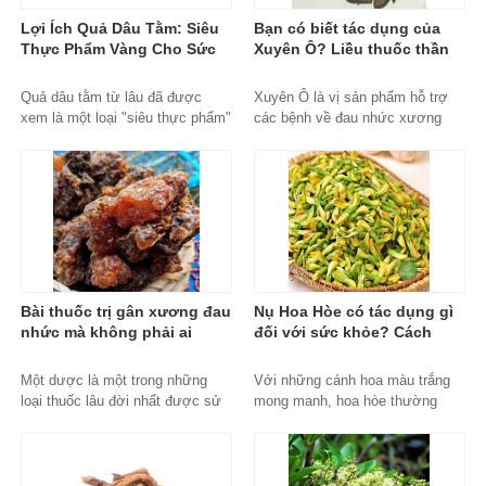
Lợi Ích Quả Dâu Tằm: Siêu
Bạn có biết tác dụng của
Thực Phẩm Vàng Cho Sức
Xuyên Ô? Liều thuốc thần
Khỏe Và Sắc Đẹp
kỳ với công dụng cực tốt
Copy
Quả dâu tằm từ lâu đã được
Xuyên Ô là vị sản phẩm hỗ trợ
xem là một loại "siêu thực phẩm"
các bệnh về đau nhức xương
trong y học cổ truyền phương
khớp, các triệu chứng như chân
Đông....
tay lạnh vã mồ hôi rất hiệu quả.
Tuy nhiên nó lại là vị thuốc có
độc tính rất mạnh đặc biệt trên
hệ thần kinh, tim mạch. Bài viết
dưới đây sẽ giúp bạn đọc hiểu rõ
hơn về đặc điểm, công dụng và
độc tính thuốc.
xuyen-o, mua-xuyen-o-dau,
Bài thuốc trị gân xương đau
Nụ Hoa Hòe có tác dụng gì
xuyen-o-uy-tin, xuyen-o-chinh-
nhức mà không phải ai
đối với sức khỏe? Cách
hang, mua-xuyen-o-ha-noi, jindo,
cũng biết? Một Dược và 7
dùng Nụ Hoa Hòe như nào
thao-duoc-xanh-jindo
Bài thuốc chữa bệnh
để chuẩn nhất
Một dược là một trong những
Với những cánh hoa màu trắng
loại thuốc lâu đời nhất được sử
mong manh, hoa hòe thường
dụng rộng rãi của người Ai Cập
được trồng như một loại cây
cổ đại. Cũng là một vị thuốc y
cảnh để làm đẹp cho khu vườn
học cổ truyền để hỗ trợ điều trị
quanh nhà. Không những vậy, trà
huyết ứ. Vị thuốc luôn có giá trị
hoa hòe uống rất thơm và giúp