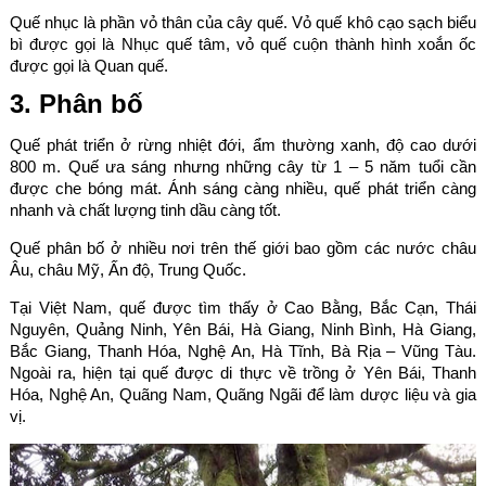
Quế nhục là phần vỏ thân của cây quế. Vỏ quế khô cạo sạch biểu
bì được gọi là Nhục quế tâm, vỏ quế cuộn thành hình xoắn ốc
được gọi là Quan quế.
3. Phân bố
Quế phát triển ở rừng nhiệt đới, ẩm thường xanh, độ cao dưới
800 m. Quế ưa sáng nhưng những cây từ 1 – 5 năm tuổi cần
được che bóng mát. Ánh sáng càng nhiều, quế phát triển càng
nhanh và chất lượng tinh dầu càng tốt.
Quế phân bố ở nhiều nơi trên thế giới bao gồm các nước châu
Âu, châu Mỹ, Ấn độ, Trung Quốc.
Tại Việt Nam, quế được tìm thấy ở Cao Bằng, Bắc Cạn, Thái
Nguyên, Quảng Ninh, Yên Bái, Hà Giang, Ninh Bình, Hà Giang,
Bắc Giang, Thanh Hóa, Nghệ An, Hà Tĩnh, Bà Rịa – Vũng Tàu.
Ngoài ra, hiện tại quế được di thực về trồng ở Yên Bái, Thanh
Hóa, Nghệ An, Quãng Nam, Quãng Ngãi để làm dược liệu và gia
vị.