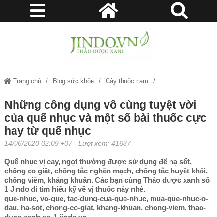
Trang chủ
Blog sức khỏe
Cây thuốc nam
Những công dụng vô cùng tuyệt vời của quế nhục và một số bài thuốc
Những công dụng vô cùng tuyệt vời
của quế nhục và một số bài thuốc cực
cực hay từ quế nhục
hay từ quế nhục
14/06/2020 02:09 +07
- Lượt xem: 41687
Quế nhục vị cay, ngọt thường được sử dụng để hạ sốt,
chống co giật, chống tắc nghẽn mạch, chống tắc huyết khối,
chống viêm, kháng khuẩn. Các bạn cùng Thảo dược xanh số
1 Jindo đi tìm hiểu kỹ về vị thuốc này nhé.
que-nhuc, vo-que, tac-dung-cua-que-nhuc, mua-que-nhuc-o-
dau, ha-sot, chong-co-giat, khang-khuan, chong-viem, thao-
duoc-xanh-so-1-jindo.vn