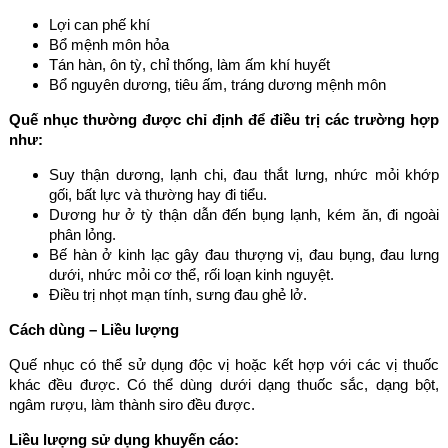
Lợi can phế khí
Bổ mệnh môn hỏa
Tán hàn, ôn tỳ, chỉ thống, làm ấm khí huyết
Bổ nguyên dương, tiêu ấm, tráng dương mệnh môn
Quế nhục thường được chỉ định để điều trị các trường hợp
như:
Suy thận dương, lạnh chi, đau thắt lưng, nhức mỏi khớp
gối, bất lực và thường hay đi tiểu.
Dương hư ở tỳ thận dẫn đến bụng lạnh, kém ăn, đi ngoài
phân lỏng.
Bế hàn ở kinh lạc gây đau thượng vị, đau bụng, đau lưng
dưới, nhức mỏi cơ thể, rối loạn kinh nguyệt.
Điều trị nhọt mạn tính, sưng đau ghẻ lở.
Cách dùng – Liều lượng
Quế nhục có thể sử dụng độc vị hoặc kết hợp với các vị thuốc
khác đều được. Có thể dùng dưới dạng thuốc sắc, dạng bột,
ngâm rượu, làm thành siro đều được.
Liều lượng sử dụng khuyến cáo: