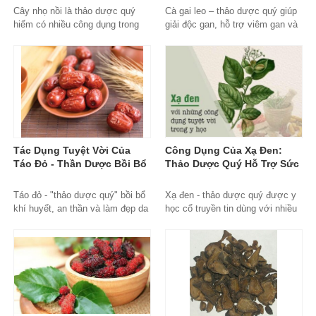
Cây nhọ nồi là thảo dược quý
Cà gai leo – thảo dược quý giúp
hiếm có nhiều công dụng trong
giải độc gan, hỗ trợ viêm gan và
điều trị bệnh gan, thận và tăng
tăng cường sức khỏe lá gan một
cường sức khỏe tổng thể.
cách tự nhiên.
Tác Dụng Tuyệt Vời Của
Công Dụng Của Xạ Đen:
Táo Đỏ - Thần Dược Bồi Bổ
Thảo Dược Quý Hỗ Trợ Sức
Sức Khỏe Toàn Diện
Khỏe Toàn Diện
Táo đỏ - "thảo dược quý" bồi bổ
Xạ đen - thảo dược quý được y
khí huyết, an thần và làm đẹp da
học cổ truyền tin dùng với nhiều
được Đông y tin dùng hàng nghìn
công dụng hỗ trợ gan, tăng đề
năm qua.
kháng và phòng bệnh hiệu quả.