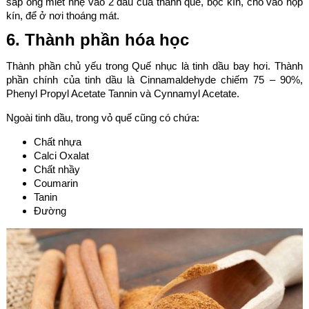
sáp ong miết nhẹ vào 2 đầu của thanh quế, bọc kín, cho vào hộp
kín, để ở nơi thoáng mát.
6. Thành phần hóa học
Thành phần chủ yếu trong Quế nhục là tinh dầu bay hơi. Thành
phần chính của tinh dầu là Cinnamaldehyde chiếm 75 – 90%,
Phenyl Propyl Acetate Tannin và Cynnamyl Acetate.
Ngoài tinh dầu, trong vỏ quế cũng có chứa:
Chất nhựa
Calci Oxalat
Chất nhầy
Coumarin
Tanin
Đường