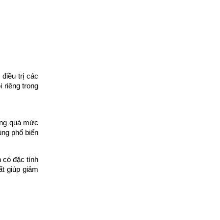
điều trị các
 riêng trong
căng quá mức
ùng phổ biến
n có đặc tính
ất giúp giảm