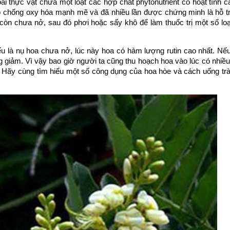
i thực vật chứa một loạt các hợp chất phytonutrient có hoạt tính ca
 trò chống oxy hóa mạnh mẽ và đã nhiều lần được chứng minh là hỗ 
còn chưa nở, sau đó phơi hoặc sấy khô để làm thuốc trị một số lo
ếu là nụ hoa chưa nở, lúc này hoa có hàm lượng rutin cao nhất. Nế
g giảm. Vì vậy bao giờ người ta cũng thu hoạch hoa vào lúc có nhiều
. Hãy cùng tìm hiểu một số công dụng của hoa hòe và cách uống trà