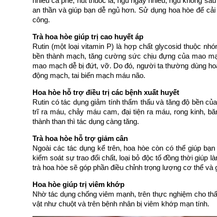
nhiều cà phê, hút thuốc lá, ngủ ngày nhiều, ngủ không sâu
an thần và giúp bạn dễ ngủ hơn. Sử dụng hoa hòe để cải
công.
Trà hoa hòe giúp trị cao huyết áp
Rutin (một loại vitamin P) là hợp chất glycosid thuộc n
bền thành mạch, tăng cường sức chịu đựng của mao mạc
mao mạch dễ bị đứt, vỡ. Do đó, người ta thường dùng ho
động mạch, tai biến mạch máu não.
Hoa hòe hỗ trợ điều trị các bệnh xuất huyết
Rutin có tác dụng giảm tính thẩm thấu và tăng độ bền c
trĩ ra máu, chảy máu cam, đại tiện ra máu, rong kinh, 
thành than thì tác dụng càng tăng.
Trà hoa hòe hỗ trợ giảm cân
Ngoài các tác dụng kể trên, hoa hòe còn có thể giúp bạ
kiểm soát sự trao đổi chất, loại bỏ độc tố đồng thời giúp
trà hoa hòe sẽ góp phần điều chỉnh trọng lượng cơ thể và 
Hoa hòe giúp trị viêm khớp
Nhờ tác dụng chống viêm mạnh, trên thực nghiệm cho thấ
vật như chuột và trên bệnh nhân bị viêm khớp mạn tính.