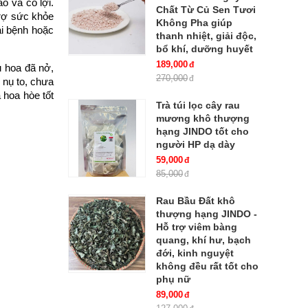
o và có lợi.
Chất Từ Củ Sen Tươi
trợ sức khỏe
Không Pha giúp
ại bệnh hoặc
thanh nhiệt, giải độc,
bổ khí, dưỡng huyết
189,000
u hoa đã nở,
270,000
 nụ to, chưa
 hoa hòe tốt
Trà túi lọc cây rau
mương khô thượng
hạng JINDO tốt cho
người HP dạ dày
59,000
85,000
Rau Bầu Đất khô
thượng hạng JINDO -
Hỗ trợ viêm bàng
quang, khí hư, bạch
đới, kinh nguyệt
không đều rất tốt cho
phụ nữ
89,000