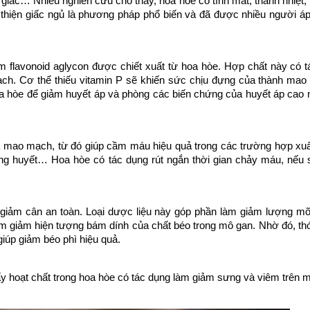
 giấc… Nhiều nghiên cứu cho thấy, hoa hòe có tính mát, thanh nhiệt,
 thiện giấc ngủ là phương pháp phổ biến và đã được nhiều người á
hóm flavonoid aglycon được chiết xuất từ hoa hòe. Hợp chất này có 
h. Cơ thể thiếu vitamin P sẽ khiến sức chịu đựng của thành mao
a hòe để giảm huyết áp và phòng các biến chứng của huyết áp cao
ủa mao mạch, từ đó giúp cầm máu hiệu quả trong các trường hợp xu
băng huyết… Hoa hòe có tác dụng rút ngắn thời gian chảy máu, nếu
n giảm cân an toàn. Loại dược liệu này góp phần làm giảm lượng m
 làm giảm hiện tượng bám dính của chất béo trong mô gan. Nhờ đó, th
giúp giảm béo phì hiệu quả.
y hoạt chất trong hoa hòe có tác dụng làm giảm sưng và viêm trên 