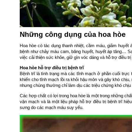
Những công dụng của hoa hòe
Hoa hòe có tác dụng thanh nhiệt, cầm máu, giảm huyết á
bệnh như chảy máu cam, băng huyết, huyết áp tăng… Sau 
việc cải thiện sức khỏe, giữ gìn vóc dáng và hỗ trợ điều tr
Hoa hòe hỗ trợ điều trị bệnh trĩ
Bệnh trĩ là tình trạng mà các tĩnh mạch ở phần cuối tr
khiến cho tĩnh mạch lồi ra khỏi hậu môn và gây khó chịu, 
nhưng chúng thường chỉ làm dịu các triệu chứng khó chịu tạm
Các hợp chất có lợi trong hoa hòe là một trong những chất 
vận mạch và là một liệu pháp hỗ trợ điều trị bệnh trĩ hi
sưng do các mạch máu suy yếu.