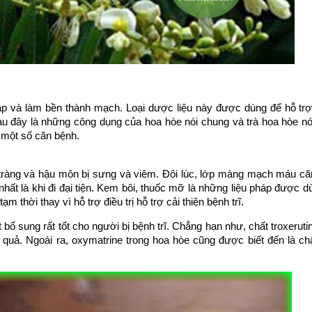
p và làm bền thành mạch. Loại dược liệu này được dùng để hỗ trợ 
đây là những công dụng của hoa hòe nói chung và trà hoa hòe nói
ị một số căn bệnh.
ực tràng và hậu môn bị sưng và viêm. Đôi lúc, lớp màng mạch máu 
nhất là khi đi đại tiện. Kem bôi, thuốc mỡ là những liệu pháp được d
 thời thay vì hỗ trợ điều trị hỗ trợ cải thiện bệnh trĩ.
bổ sung rất tốt cho người bị bệnh trĩ. Chẳng hạn như, chất troxeruti
ệu quả. Ngoài ra, oxymatrine trong hoa hòe cũng được biết đến là ch