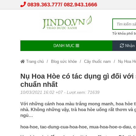
0839.363.777
082.943.1666
Từ khóa phổ b
DANH MỤC
Nhận 
Trang chủ
Blog sức khỏe
Cây thuốc nam
Nụ Hoa Hò
Nụ Hoa Hòe có tác dụng gì đối vớ
chuẩn nhất
10/03/2021 16:02 +07
- Lượt xem: 71639
Với những cánh hoa màu trắng mong manh, hoa hòe t
nhà. Không những vậy, trà hoa hòe uống rất thơm và gi
ngủ…
hoa-hoe, tac-dung-cua-hoa-hoe, mua-hoa-hoe-o-dau, c