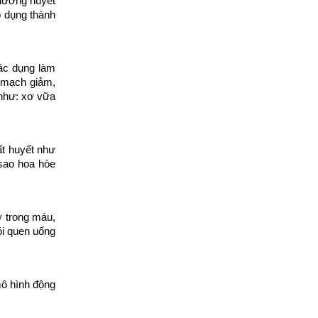
 lương huyết
p dụng thành
tác dụng làm
 mạch giảm,
 như: xơ vữa
ất huyết như
 sao hoa hòe
ỡ trong máu,
ói quen uống
mô hình động