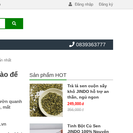
o
Đăng nhập
Đăng ký
0839363777
ẩn nhất
nào để
Sản phẩm HOT
Trà lá sen cuộn sấy
khô JINDO hỗ trợ an
thần, ngủ ngon
vườn quanh
249,000
, mất
356,000
.vn
Tinh Bột Củ Sen
JINDO 100% Nguyên