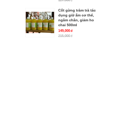
127,000
Cốt gừng tràm trà tác
dụng giữ ấm cơ thể,
ngâm chân, giảm ho
chai 500ml
149,000
215,000