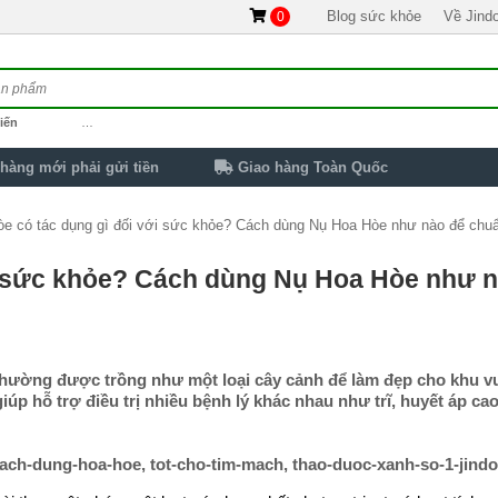
Blog sức khỏe
Về Jind
0
iến
…
hàng mới phải gửi tiền
Giao hàng Toàn Quốc
e có tác dụng gì đối với sức khỏe? Cách dùng Nụ Hoa Hòe như nào để chu
i sức khỏe? Cách dùng Nụ Hoa Hòe như 
hường được trồng như một loại cây cảnh để làm đẹp cho khu 
úp hỗ trợ điều trị nhiều bệnh lý khác nhau như trĩ, huyết áp cao
ach-dung-hoa-hoe, tot-cho-tim-mach, thao-duoc-xanh-so-1-jindo