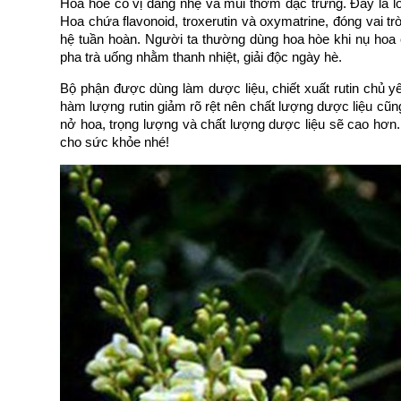
Hoa hòe có vị đắng nhẹ và mùi thơm đặc trưng. Đây là loà
Hoa chứa flavonoid, troxerutin và oxymatrine, đóng vai
hệ tuần hoàn. Người ta thường dùng hoa hòe khi nụ hoa 
pha trà uống nhằm thanh nhiệt, giải độc ngày hè.
Bộ phận được dùng làm dược liệu, chiết xuất rutin chủ y
hàm lượng rutin giảm rõ rệt nên chất lượng dược liệu cũn
nở hoa, trọng lượng và chất lượng dược liệu sẽ cao hơn
cho sức khỏe nhé!