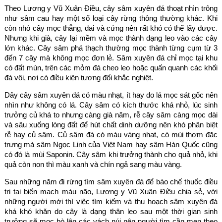
Theo Lương y Vũ Xuân Điều, cây sâm xuyên đá thoạt nhìn trông
như sâm cau hay một số loại cây rừng thông thường khác. Khi
còn nhỏ cây mọc thẳng, dai và cứng nên rất khó có thể lấy được.
Nhưng khi già, cây lại mềm và mọc thành dạng leo vào các cây
lớn khác. Cây sâm phá thạch thường mọc thành từng cụm từ 3
đến 7 cây mà không mọc đơn lẻ. Sâm xuyên đá chỉ mọc tại khu
có đất mùn, trên các mỏm đá cheo leo hoặc quấn quanh các khối
đá vôi, nơi có điều kiện tương đối khắc nghiệt.
Dây cây sâm xuyên đá có màu nhạt, ít hay do lá mọc sát gốc nên
nhìn như không có lá. Cây sâm có kích thước khá nhỏ, lúc sinh
trưởng củ khá to nhưng càng già năm, rễ cây sâm càng mọc dài
và sâu xuống lòng đất để hút chất dinh dưỡng nên khó phân biệt
rễ hay củ sâm. Củ sâm đá có màu vàng nhat, có mùi thơm đặc
trưng mà sâm Ngọc Linh của Việt Nam hay sâm Hàn Quốc cũng
có đó là mùi Saponin. Cây sâm khi trưởng thành cho quả nhỏ, khi
quả còn non thì màu xanh và chín ngả sang màu vàng.
Sau những năm đi rừng tìm sâm xuyên đá để bào chế thuốc điều
trị tai biến mạch máu não, Lương y Vũ Xuân Điều chia sẻ, với
những người mới thì việc tìm kiếm và thu hoạch sâm xuyên đá
khá khó khăn do cây là dạng thân leo sau một thời gian sinh
trưởng sẽ mọc bò lên các vách núi nên người tìm cần men theo