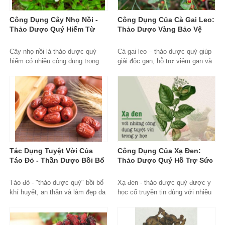
Công Dụng Cây Nhọ Nồi -
Công Dụng Của Cà Gai Leo:
Thảo Dược Quý Hiếm Từ
Thảo Dược Vàng Bảo Vệ
Thiên Nhiên
Gan Hiệu Quả
Cây nhọ nồi là thảo dược quý
Cà gai leo – thảo dược quý giúp
hiếm có nhiều công dụng trong
giải độc gan, hỗ trợ viêm gan và
điều trị bệnh gan, thận và tăng
tăng cường sức khỏe lá gan một
cường sức khỏe tổng thể.
cách tự nhiên.
Tác Dụng Tuyệt Vời Của
Công Dụng Của Xạ Đen:
Táo Đỏ - Thần Dược Bồi Bổ
Thảo Dược Quý Hỗ Trợ Sức
Sức Khỏe Toàn Diện
Khỏe Toàn Diện
Táo đỏ - "thảo dược quý" bồi bổ
Xạ đen - thảo dược quý được y
khí huyết, an thần và làm đẹp da
học cổ truyền tin dùng với nhiều
được Đông y tin dùng hàng nghìn
công dụng hỗ trợ gan, tăng đề
năm qua.
kháng và phòng bệnh hiệu quả.