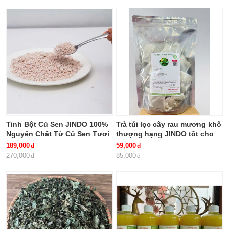
Tinh Bột Củ Sen JINDO 100%
Trà túi lọc cây rau mương khô
Nguyên Chất Từ Củ Sen Tươi
thượng hạng JINDO tốt cho
Không Pha giúp thanh nhiệt,
người HP dạ dày
189,000
59,000
giải độc, bổ khí, dưỡng huyết
270,000
85,000