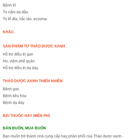
Bệnh trĩ
Trị nấm da đầu
Trị tổ đỉa, hắc lào, eczema
KHÁC
SẢN PHẨM TỪ THẢO DƯỢC XANH
Hỗ trợ điều trị gan
Ho, viêm phế quản
Hỗ trợ điều trị dạ dày
THẢO DƯỢC XANH THIÊN NHIÊN
Bệnh gan
Bệnh tiêu hóa
Bệnh dạ dày
BÀI THUỐC HAY MIỄN PHÍ
BÁN BUÔN, MUA BUÔN
Bạn muốn trở thành nhà cung cấp hay phân phối của Thảo dược xanh -