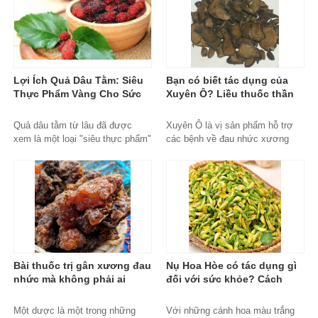
Lợi Ích Quả Dâu Tằm: Siêu
Bạn có biết tác dụng của
Thực Phẩm Vàng Cho Sức
Xuyên Ô? Liều thuốc thần
Khỏe Và Sắc Đẹp
kỳ với công dụng cực tốt
Copy
Quả dâu tằm từ lâu đã được
Xuyên Ô là vị sản phẩm hỗ trợ
xem là một loại "siêu thực phẩm"
các bệnh về đau nhức xương
trong y học cổ truyền phương
khớp, các triệu chứng như chân
Đông....
tay lạnh vã mồ hôi rất hiệu quả.
Tuy nhiên nó lại là vị thuốc có
độc tính rất mạnh đặc biệt trên
hệ thần kinh, tim mạch. Bài viết
dưới đây sẽ giúp bạn đọc hiểu rõ
hơn về đặc điểm, công dụng và
độc tính thuốc.
xuyen-o, mua-xuyen-o-dau,
Bài thuốc trị gân xương đau
Nụ Hoa Hòe có tác dụng gì
xuyen-o-uy-tin, xuyen-o-chinh-
nhức mà không phải ai
đối với sức khỏe? Cách
hang, mua-xuyen-o-ha-noi, jindo,
cũng biết? Một Dược và 7
dùng Nụ Hoa Hòe như nào
thao-duoc-xanh-jindo
Bài thuốc chữa bệnh
để chuẩn nhất
Một dược là một trong những
Với những cánh hoa màu trắng