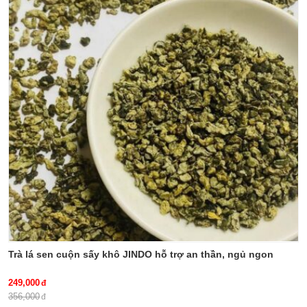
là một trong những vị thuốc có
khop, thao-duoc-xanh-so-1-
tác dụng hỗ trợ điều trị loại bệnh
jindo.vn
này.
thien-nien-kien, tac-dung-cua-
thien-nien-kien, mua-thien-nien-
kien-o-dau, cach-dung-thien-nien-
kien, benh-xuong-khop, thao-
duoc-xanh-so-1-jindo.vn
Trà lá sen cuộn sấy khô JINDO hỗ trợ an thần, ngủ ngon
249,000
356,000