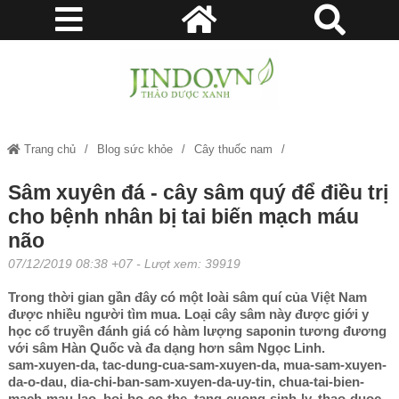
Trang chủ
Blog sức khỏe
Cây thuốc nam
Sâm xuyên đá - cây sâm quý để điều trị cho bệnh nhân bị tai biến mạch
Sâm xuyên đá - cây sâm quý để điều trị
cho bệnh nhân bị tai biến mạch máu
máu não
não
07/12/2019 08:38 +07
- Lượt xem: 39919
Trong thời gian gần đây có một loài sâm quí của Việt Nam
được nhiều người tìm mua. Loại cây sâm này được giới y
học cổ truyền đánh giá có hàm lượng saponin tương đương
với sâm Hàn Quốc và đa dạng hơn sâm Ngọc Linh.
sam-xuyen-da, tac-dung-cua-sam-xuyen-da, mua-sam-xuyen-
da-o-dau, dia-chi-ban-sam-xuyen-da-uy-tin, chua-tai-bien-
mach-mau-lao, boi-bo-co-the, tang-cuong-sinh-ly, thao-duoc-