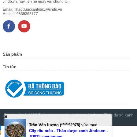
Jindo.vn, hãy liên hệ ngay với chúng tôi!
Email:
Thaoduocxanhso1@jindo.vn
Hotline:
0839363777
Sản phẩm
Tin tức
Bản quyền © 2026
Thảo dược xanh - jindo.vn| Jindo.vn Thảo dược xanh
Việt Nam
- Toàn bộ phiên bản.
Trần Văn lượng (******2978)
vừa mua
.
Cây râu mèo - Thảo dược xanh Jindo.vn -
.
JD015 cayraumeo