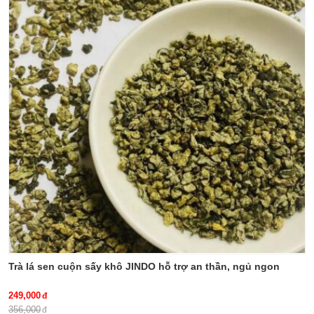
thuốc nam, cây thiên nhiên kiện
dung-ngu-gia-bi, benh-xuong-
là một trong những vị thuốc có
khop, thao-duoc-xanh-so-1-
tác dụng hỗ trợ điều trị loại bệnh
jindo.vn
này.
thien-nien-kien, tac-dung-cua-
thien-nien-kien, mua-thien-nien-
kien-o-dau, cach-dung-thien-nien-
kien, benh-xuong-khop, thao-
duoc-xanh-so-1-jindo.vn
Trà lá sen cuộn sấy khô JINDO hỗ trợ an thần, ngủ ngon
249,000
356,000