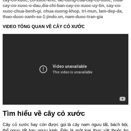
cay-co-xuoc-o-dau,dia-chi-ban-cay-co-xuoc-uy-tin, cay-co-
xuoc-chua-benh-gi, chua-xuong-khop, tri-mun, lam-dep-da,
thao-duoc-xanh-so-1-jindo.vn, nam-duoc-tran-gia
VIDEO TỔNG QUAN VỀ CÂY CỎ XƯỚC
Tìm hiểu về cây cỏ xước
Cây cỏ xước hay còn được gọi là cây nam ngưu tất, bách bội,
thổ ngưu tất hay ngưu kinh. Đây là một loại thực vật thuộc họ