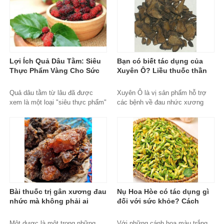
Lợi Ích Quả Dâu Tằm: Siêu
Bạn có biết tác dụng của
Thực Phẩm Vàng Cho Sức
Xuyên Ô? Liều thuốc thần
Khỏe Và Sắc Đẹp
kỳ với công dụng cực tốt
Copy
Quả dâu tằm từ lâu đã được
Xuyên Ô là vị sản phẩm hỗ trợ
xem là một loại "siêu thực phẩm"
các bệnh về đau nhức xương
trong y học cổ truyền phương
khớp, các triệu chứng như chân
Đông....
tay lạnh vã mồ hôi rất hiệu quả.
Tuy nhiên nó lại là vị thuốc có
độc tính rất mạnh đặc biệt trên
hệ thần kinh, tim mạch. Bài viết
dưới đây sẽ giúp bạn đọc hiểu rõ
hơn về đặc điểm, công dụng và
độc tính thuốc.
xuyen-o, mua-xuyen-o-dau,
Bài thuốc trị gân xương đau
Nụ Hoa Hòe có tác dụng gì
xuyen-o-uy-tin, xuyen-o-chinh-
nhức mà không phải ai
đối với sức khỏe? Cách
hang, mua-xuyen-o-ha-noi, jindo,
cũng biết? Một Dược và 7
dùng Nụ Hoa Hòe như nào
thao-duoc-xanh-jindo
Bài thuốc chữa bệnh
để chuẩn nhất
Một dược là một trong những
Với những cánh hoa màu trắng