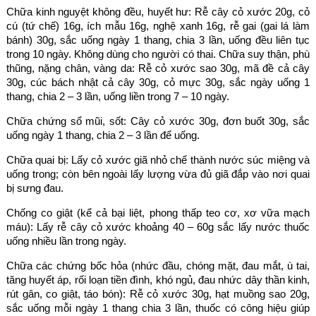
Chữa kinh nguyệt không đều, huyết hư: Rễ cây cỏ xước 20g, cỏ
cú (tứ chế) 16g, ích mẫu 16g, nghệ xanh 16g, rễ gai (gai lá làm
bánh) 30g, sắc uống ngày 1 thang, chia 3 lần, uống đều liên tục
trong 10 ngày. Không dùng cho người có thai. Chữa suy thận, phù
thũng, nặng chân, vàng da: Rễ cỏ xước sao 30g, mã đề cả cây
30g, cúc bách nhật cả cây 30g, cỏ mực 30g, sắc ngày uống 1
thang, chia 2 – 3 lần, uống liền trong 7 – 10 ngày.
Chữa chứng sổ mũi, sốt: Cây cỏ xước 30g, đơn buốt 30g, sắc
uống ngày 1 thang, chia 2 – 3 lần để uống.
Chữa quai bị: Lấy cỏ xước giã nhỏ chế thành nước súc miệng và
uống trong; còn bên ngoài lấy lượng vừa đủ giã đắp vào nơi quai
bị sưng đau.
Chống co giật (kể cả bại liệt, phong thấp teo cơ, xơ vữa mạch
máu): Lấy rễ cây cỏ xước khoảng 40 – 60g sắc lấy nước thuốc
uống nhiều lần trong ngày.
Chữa các chứng bốc hỏa (nhức đầu, chóng mặt, đau mắt, ù tai,
tăng huyết áp, rối loạn tiền đình, khó ngủ, đau nhức dây thần kinh,
rút gân, co giật, táo bón): Rễ cỏ xước 30g, hạt muồng sao 20g,
sắc uống mỗi ngày 1 thang chia 3 lần, thuốc có công hiệu giúp