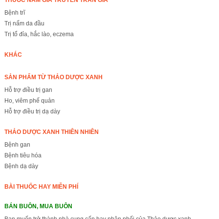
THUỐC NAM GIA TRUYỀN TRẦN GIA
Bệnh trĩ
Trị nấm da đầu
Trị tổ đỉa, hắc lào, eczema
KHÁC
SẢN PHẨM TỪ THẢO DƯỢC XANH
Hỗ trợ điều trị gan
Ho, viêm phế quản
Hỗ trợ điều trị dạ dày
THẢO DƯỢC XANH THIÊN NHIÊN
Bệnh gan
Bệnh tiêu hóa
Bệnh dạ dày
BÀI THUỐC HAY MIỄN PHÍ
BÁN BUÔN, MUA BUÔN