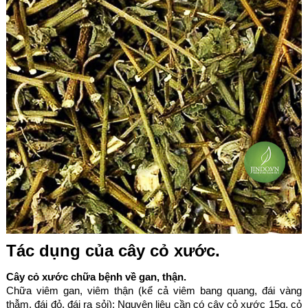
Tác dụng của cây cỏ xước.
Cây cỏ xước chữa bệnh về gan, thận.
Chữa viêm gan, viêm thận (kể cả viêm bang quang, đái vàng
thẫm, đái đỏ, đái ra sỏi): Nguyên liệu cần có cây cỏ xước 15g, cỏ