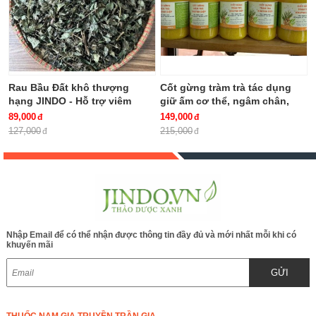
Rau Bầu Đất khô thượng
Cốt gừng tràm trà tác dụng
hạng JINDO - Hỗ trợ viêm
giữ ấm cơ thể, ngâm chân,
bàng quang, khí hư, bạch đới,
giảm ho chai 500ml
89,000
149,000
kinh nguyệt không đều rất tốt
127,000
215,000
cho phụ nữ
Nhập Email để có thể nhận được thông tin đầy đủ và mới nhất mỗi khi có
khuyến mãi
GỬI