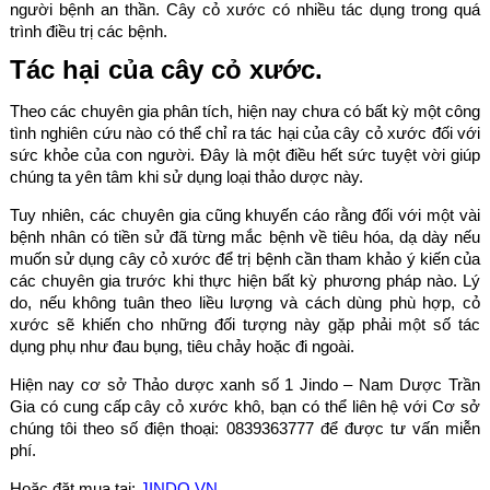
người bệnh an thần. Cây cỏ xước có nhiều tác dụng trong quá
trình điều trị các bệnh.
Tác hại của cây cỏ xước.
Theo các chuyên gia phân tích, hiện nay chưa có bất kỳ một công
tình nghiên cứu nào có thể chỉ ra tác hại của cây cỏ xước đối với
sức khỏe của con người. Đây là một điều hết sức tuyệt vời giúp
chúng ta yên tâm khi sử dụng loại thảo dược này.
Tuy nhiên, các chuyên gia cũng khuyến cáo rằng đối với một vài
bệnh nhân có tiền sử đã từng mắc bệnh về tiêu hóa, dạ dày nếu
muốn sử dụng cây cỏ xước để trị bệnh cần tham khảo ý kiến của
các chuyên gia trước khi thực hiện bất kỳ phương pháp nào. Lý
do, nếu không tuân theo liều lượng và cách dùng phù hợp, cỏ
xước sẽ khiến cho những đối tượng này gặp phải một số tác
dụng phụ như đau bụng, tiêu chảy hoặc đi ngoài.
Hiện nay cơ sở Thảo dược xanh số 1 Jindo – Nam Dược Trần
Gia có cung cấp cây cỏ xước khô, bạn có thể liên hệ với Cơ sở
chúng tôi theo số điện thoại: 0839363777 để được tư vấn miễn
phí.
Hoặc đặt mua tại:
JINDO.VN