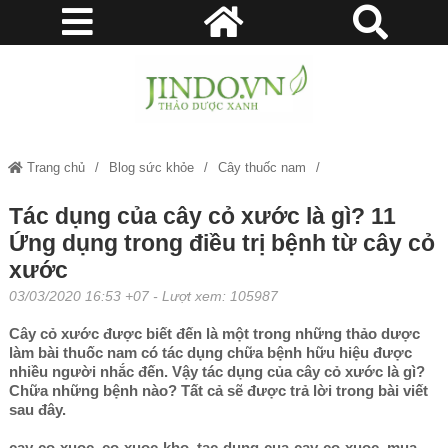
Trang chủ
Blog sức khỏe
Cây thuốc nam
Tác dụng của cây cỏ xước là gì? 11 Ứng dụng trong điều trị bệnh từ cây
Tác dụng của cây cỏ xước là gì? 11
Ứng dụng trong điều trị bệnh từ cây cỏ
cỏ xước
xước
03/03/2020 16:53 +07
- Lượt xem: 105987
Cây cỏ xước được biết đến là một trong những thảo dược
làm bài thuốc nam có tác dụng chữa bệnh hữu hiệu được
nhiều người nhắc đến. Vậy tác dụng của cây cỏ xước là gì?
Chữa những bệnh nào? Tất cả sẽ được trả lời trong bài viết
sau đây.
cay-co-xuoc, co-xuoc-kho, tac-dung-cua-cay-co-xuoc, mua-