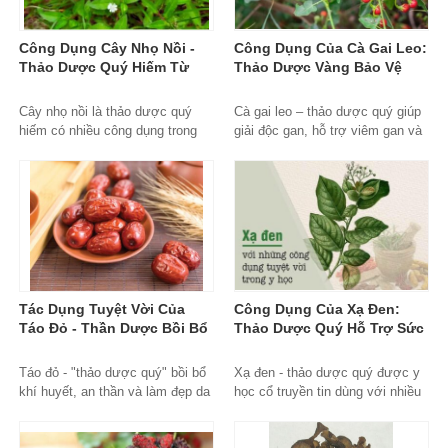
Công Dụng Cây Nhọ Nồi -
Công Dụng Của Cà Gai Leo:
Thảo Dược Quý Hiếm Từ
Thảo Dược Vàng Bảo Vệ
Thiên Nhiên
Gan Hiệu Quả
Cây nhọ nồi là thảo dược quý
Cà gai leo – thảo dược quý giúp
hiếm có nhiều công dụng trong
giải độc gan, hỗ trợ viêm gan và
điều trị bệnh gan, thận và tăng
tăng cường sức khỏe lá gan một
cường sức khỏe tổng thể.
cách tự nhiên.
Tác Dụng Tuyệt Vời Của
Công Dụng Của Xạ Đen:
Táo Đỏ - Thần Dược Bồi Bổ
Thảo Dược Quý Hỗ Trợ Sức
Sức Khỏe Toàn Diện
Khỏe Toàn Diện
Táo đỏ - "thảo dược quý" bồi bổ
Xạ đen - thảo dược quý được y
khí huyết, an thần và làm đẹp da
học cổ truyền tin dùng với nhiều
được Đông y tin dùng hàng nghìn
công dụng hỗ trợ gan, tăng đề
năm qua.
kháng và phòng bệnh hiệu quả.