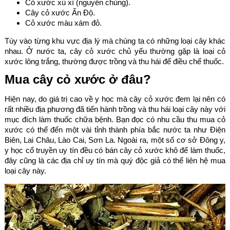
Cỏ xước xù xì (nguyên chủng).
Cây cỏ xước Ấn Độ.
Cỏ xước màu xám đỏ.
Tùy vào từng khu vực địa lý mà chúng ta có những loại cây khác
nhau. Ở nước ta, cây cỏ xước chủ yếu thường gặp là loại cỏ
xước lông trắng, thường được trồng và thu hái để điều chế thuốc.
Mua cây cỏ xước ở đâu?
Hiện nay, do giá trị cao về y học mà cây cỏ xước đem lại nên có
rất nhiều địa phương đã tiến hành trồng và thu hái loại cây này với
mục đích làm thuốc chữa bệnh. Bạn đọc có nhu cầu thu mua cỏ
xước có thể đến một vài tỉnh thành phía bắc nước ta như Điện
Biên, Lai Châu, Lào Cai, Sơn La. Ngoài ra, một số cơ sở Đông y,
y học cổ truyền uy tín đều có bán cây cỏ xước khô để làm thuốc,
đây cũng là các địa chỉ uy tín mà quý độc giả có thể liên hệ mua
loại cây này.