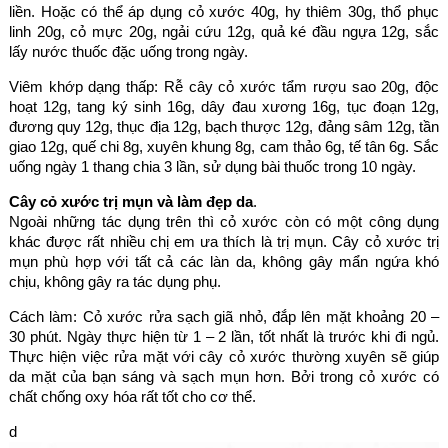
liền. Hoặc có thể áp dụng cỏ xước 40g, hy thiêm 30g, thổ phục
linh 20g, cỏ mực 20g, ngải cứu 12g, quả ké đầu ngựa 12g, sắc
lấy nước thuốc đặc uống trong ngày.
Viêm khớp dạng thấp: Rễ cây cỏ xước tẩm rượu sao 20g, độc
hoạt 12g, tang ký sinh 16g, dây đau xương 16g, tục đoạn 12g,
đương quy 12g, thục địa 12g, bạch thược 12g, đảng sâm 12g, tần
giao 12g, quế chi 8g, xuyên khung 8g, cam thảo 6g, tế tân 6g. Sắc
uống ngày 1 thang chia 3 lần, sử dụng bài thuốc trong 10 ngày.
Cây cỏ xước trị mụn và làm đẹp da
.
Ngoài những tác dụng trên thì cỏ xước còn có một công dụng
khác được rất nhiều chị em ưa thích là trị mụn. Cây cỏ xước trị
mụn phù hợp với tất cả các làn da, không gây mẩn ngứa khó
chịu, không gây ra tác dụng phụ.
Cách làm: Cỏ xước rửa sạch giã nhỏ, đắp lên mặt khoảng 20 –
30 phút. Ngày thực hiện từ 1 – 2 lần, tốt nhất là trước khi đi ngủ.
Thực hiện việc rửa mặt với cây cỏ xước thường xuyên sẽ giúp
da mặt của bạn sáng và sạch mụn hơn. Bởi trong cỏ xước có
chất chống oxy hóa rất tốt cho cơ thể.
d