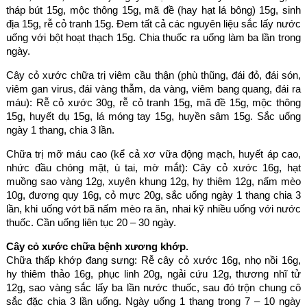
tháp bút 15g, mộc thông 15g, mã đề (hay hạt lá bông) 15g, sinh
địa 15g, rễ cỏ tranh 15g. Đem tất cả các nguyên liệu sắc lấy nước
uống với bột hoạt thạch 15g. Chia thuốc ra uống làm ba lần trong
ngày.
Cây cỏ xước chữa trị viêm cầu thận (phù thũng, đái đỏ, đái són,
viêm gan virus, đái vàng thẫm, da vàng, viêm bang quang, đái ra
máu): Rễ cỏ xước 30g, rễ cỏ tranh 15g, mã đề 15g, mộc thông
15g, huyết dụ 15g, lá móng tay 15g, huyền sâm 15g. Sắc uống
ngày 1 thang, chia 3 lần.
Chữa trị mỡ máu cao (kể cả xơ vữa động mạch, huyết áp cao,
nhức đầu chóng mặt, ù tai, mờ mắt): Cây cỏ xước 16g, hạt
muồng sao vàng 12g, xuyên khung 12g, hy thiêm 12g, nấm mèo
10g, đương quy 16g, cỏ mực 20g, sắc uống ngày 1 thang chia 3
lần, khi uống vớt bã nấm mèo ra ăn, nhai kỹ nhiều uống với nước
thuốc. Cần uống liên tục 20 – 30 ngày.
Cây cỏ xước chữa bệnh xương khớp.
Chữa thấp khớp đang sưng: Rễ cây cỏ xước 16g, nhọ nồi 16g,
hy thiêm thảo 16g, phục linh 20g, ngải cứu 12g, thương nhĩ tử
12g, sao vàng sắc lấy ba lần nước thuốc, sau đó trộn chung cô
sắc đặc chia 3 lần uống. Ngày uống 1 thang trong 7 – 10 ngày