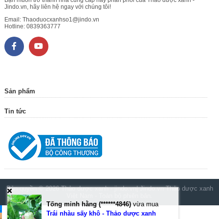
Bạn muốn trở thành nhà cung cấp hay phân phối của Thảo dược xanh -
Jindo.vn, hãy liên hệ ngay với chúng tôi!
Email:
Thaoduocxanhso1@jindo.vn
Hotline:
0839363777
Sản phẩm
Tin tức
Bản quyền © 2026
Thảo dược xanh - jindo.vn| Jindo.vn Thảo dược xanh
Việt Nam
- Toàn bộ phiên bản.
Tống minh hằng (******4846)
vừa mua
.
Trái nhàu sấy khô - Thảo dược xanh
.