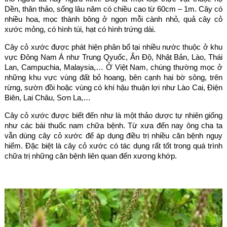
Dền, thân thảo, sống lâu năm có chiều cao từ 60cm – 1m. Cây có
nhiều hoa, mọc thành bông ở ngọn mỗi cành nhỏ, quả cây cỏ
xước mỏng, có hình túi, hạt có hình trứng dài.
Cây cỏ xước được phát hiện phân bổ tại nhiều nước thuộc ở khu
vực Đông Nam Á như Trung Qyuốc, Ấn Độ, Nhật Bản, Lào, Thái
Lan, Campuchia, Malaysia,… Ở Việt Nam, chúng thường mọc ở
những khu vực vùng đất bỏ hoang, bên cạnh hai bờ sông, trên
rừng, sườn đồi hoặc vùng có khí hậu thuận lợi như Lào Cai, Điện
Biên, Lai Châu, Sơn La,…
Cây cỏ xước được biết đến như là một thảo dược tự nhiên giống
như các bài thuốc nam chữa bệnh. Từ xưa đến nay ông cha ta
vẫn dùng cây cỏ xước để áp dụng điều trị nhiều căn bệnh nguy
hiểm. Đặc biệt là cây cỏ xước có tác dụng rất tốt trong quá trình
chữa trị những căn bệnh liên quan đến xương khớp.