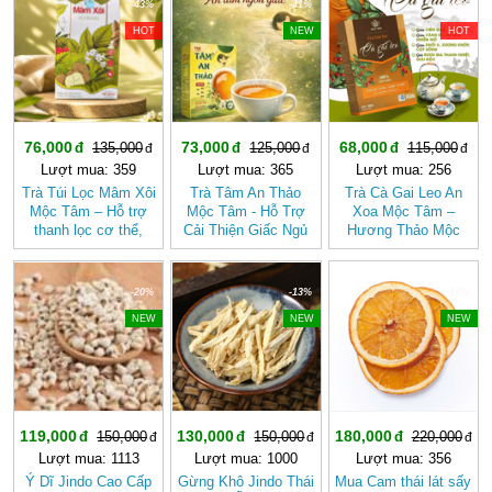
-43%
-41%
-40%
HOT
NEW
HOT
76,000
73,000
68,000
135,000
125,000
115,000
Lượt mua: 359
Lượt mua: 365
Lượt mua: 256
Trà Túi Lọc Mâm Xôi
Trà Tâm An Thảo
Trà Cà Gai Leo An
Mộc Tâm – Hỗ trợ
Mộc Tâm - Hỗ Trợ
Xoa Mộc Tâm –
thanh lọc cơ thể,
Cải Thiện Giấc Ngủ
Hương Thảo Mộc
mang lại cảm giác
(Hộp 30 túi lọc)
Cho Ngày Thư Thái
nhẹ nhàng
-20%
-13%
-18%
NEW
NEW
NEW
119,000
130,000
180,000
150,000
150,000
220,000
Lượt mua: 1113
Lượt mua: 1000
Lượt mua: 356
Ý Dĩ Jindo Cao Cấp
Gừng Khô Jindo Thái
Mua Cam thái lát sấy