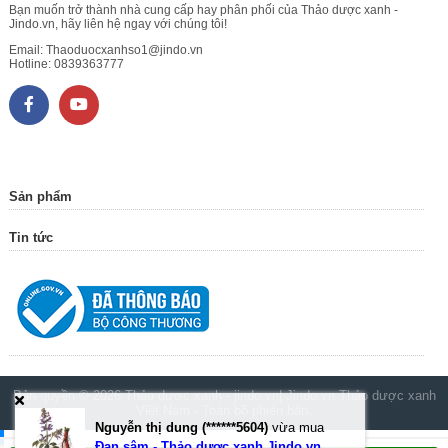
Bạn muốn trở thành nhà cung cấp hay phân phối của Thảo dược xanh -
Jindo.vn, hãy liên hệ ngay với chúng tôi!
Email:
Thaoduocxanhso1@jindo.vn
Hotline:
0839363777
Sản phẩm
Tin tức
Bản quyền © 2026
Thảo dược xanh - jindo.vn| Jindo.vn Thảo dược xanh
Việt Nam
- Toàn bộ phiên bản.
Nguyễn thị dung (******5604)
vừa mua
.
Đan sâm - Thảo dược xanh Jindo.vn