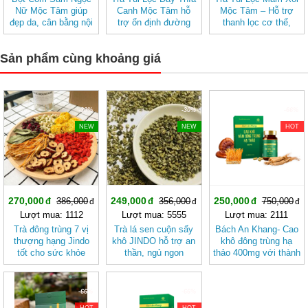
Nữ Mộc Tâm giúp
Canh Mộc Tâm hỗ
Mộc Tâm – Hỗ trợ
đẹp da, cân bằng nội
trợ ổn định đường
thanh lọc cơ thể,
tiết tố nữ
huyết
mang lại cảm giác
nhẹ nhàng
Sản phẩm cùng khoảng giá
-30%
-30%
-66%
NEW
NEW
HOT
270,000
249,000
250,000
386,000
356,000
750,000
Lượt mua: 1112
Lượt mua: 5555
Lượt mua: 2111
Trà đông trùng 7 vị
Trà lá sen cuộn sấy
Bách An Khang- Cao
thượng hạng Jindo
khô JINDO hỗ trợ an
khô đông trùng hạ
tốt cho sức khỏe
thần, ngủ ngon
thảo 400mg với thành
phần 8 in 1 đậm đặc
gấp 10 giúp khoẻ từ
bên trong bảo vệ gia
-66%
-66%
đình bạn
HOT
HOT