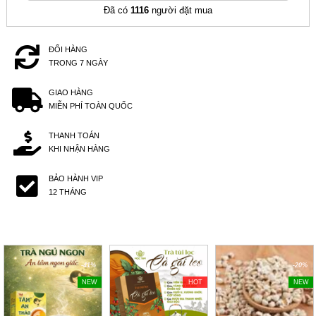
Đã có
1116
người đặt mua
ĐỔI HÀNG
TRONG 7 NGÀY
GIAO HÀNG
MIỄN PHÍ TOÀN QUỐC
THANH TOÁN
KHI NHẬN HÀNG
BẢO HÀNH VIP
12 THÁNG
-41%
-40%
-20%
NEW
HOT
NEW