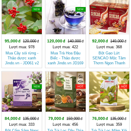
-20%
-14%
-38%
NEW
NEW
95,000
120,000
92,000
120,000
140,000
149,000
Lượt mua: 978
Lượt mua: 422
Lượt mua: 368
Mua Cây sói rừng -
Mua Trà Hoa Đậu
Bột Gạo Lứt
Thảo dược xanh
Biếc - Thảo dược
SENCAO Mộc Tâm
Jindo.vn - JD061 v2
xanh Jindo.vn JD169
Thơm Ngon Thanh
tradaubiec v2
Nhẹ, Phù Hợp Ăn
Kiêng
-37%
-50%
-43%
NEW
HOT
HOT
84,000
79,000
76,000
135,000
159,000
135,000
Lượt mua: 333
Lượt mua: 456
Lượt mua: 359
Bột Cốm Sâm Ngọc
Trà Túi Lọc Dây Thìa
Trà Túi Lọc Mâm Xôi