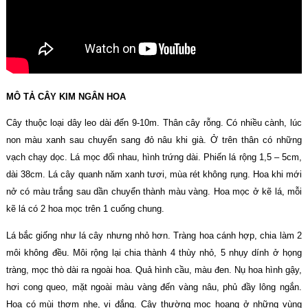
MÔ TẢ CÂY KIM NGÂN HOA
Cây thuộc loại dây leo dài đến 9-10m. Thân cây rỗng. Có nhiều cành, lúc
non màu xanh sau chuyển sang đỏ nâu khi già. Ở trên thân có những
vạch chạy dọc. Lá mọc đối nhau, hình trứng dài. Phiến lá rộng 1,5 – 5cm,
dài 38cm. Lá cây quanh năm xanh tươi, mùa rét không rụng. Hoa khi mới
nở có màu trắng sau dần chuyển thành màu vàng. Hoa mọc ở kẽ lá, mỗi
kẽ lá có 2 hoa mọc trên 1 cuống chung.
Lá bắc giống như lá cây nhưng nhỏ hơn. Tràng hoa cánh hợp, chia làm 2
môi không đều. Môi rộng lại chia thành 4 thùy nhỏ, 5 nhụy dính ở họng
tràng, mọc thò dài ra ngoài hoa. Quả hình cầu, màu đen. Nụ hoa hình gậy,
hơi cong queo, mặt ngoài màu vàng đến vàng nâu, phủ đầy lông ngắn.
Hoa có mùi thơm nhẹ, vị đắng. Cây thường mọc hoang ở những vùng