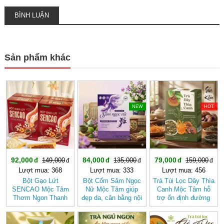
BÌNH LUẬN
Sản phẩm khác
-38%
-37%
-50%
NEW
HOT
92,000
84,000
79,000
149,000
135,000
159,000
Lượt mua: 368
Lượt mua: 333
Lượt mua: 456
Bột Gạo Lứt
Bột Cốm Sâm Ngọc
Trà Túi Lọc Dây Thìa
SENCAO Mộc Tâm
Nữ Mộc Tâm giúp
Canh Mộc Tâm hỗ
Thơm Ngon Thanh
đẹp da, cân bằng nội
trợ ổn định đường
Nhẹ, Phù Hợp Ăn
tiết tố nữ
huyết
Kiêng