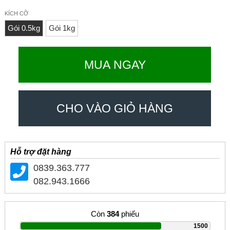
KÍCH CỠ
Gói 0.5kg
Gói 1kg
MUA NGAY
CHO VÀO GIỎ HÀNG
Hỗ trợ đặt hàng
0839.363.777
082.943.1666
Còn
384
phiếu
|
1500