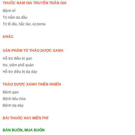
THUỐC NAM GIA TRUYỀN TRẦN GIA
Bệnh trĩ
Trị nấm da đầu
Trị tổ đỉa, hắc lào, eczema
KHÁC
SẢN PHẨM TỪ THẢO DƯỢC XANH
Hỗ trợ điều trị gan
Ho, viêm phế quản
Hỗ trợ điều trị dạ dày
THẢO DƯỢC XANH THIÊN NHIÊN
Bệnh gan
Bệnh tiêu hóa
Bệnh dạ dày
BÀI THUỐC HAY MIỄN PHÍ
BÁN BUÔN, MUA BUÔN