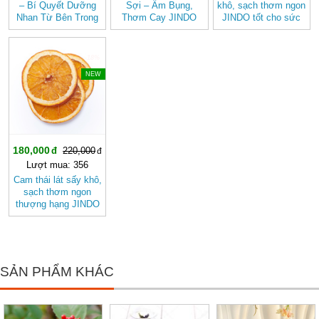
– Bí Quyết Dưỡng
Sợi – Ấm Bụng,
khô, sạch thơm ngon
Nhan Từ Bên Trong
Thơm Cay JINDO
JINDO tốt cho sức
khỏe
-18%
NEW
180,000
220,000
Lượt mua: 356
Cam thái lát sấy khô,
sạch thơm ngon
thượng hạng JINDO
tốt cho sức khỏe
SẢN PHẨM KHÁC