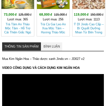
73,000
68,000
119,000
125,000
115,000
150,000
Lượt mua: 365
Lượt mua: 256
Lượt mua: 1113
Trà Tâm An Thảo
Trà Cà Gai Leo An
Ý Dĩ Jindo Cao Cấp –
Mộc Tâm - Hỗ Trợ
Xoa Mộc Tâm –
Bí Quyết Dưỡng
Cải Thiện Giấc Ngủ
Hương Thảo Mộc
Nhan Từ Bên Trong
(Hộp 30 túi lọc)
Cho Ngày Thư Thái
THÔNG TIN SẢN PHẨM
BÌNH LUẬN
Mua Kim Ngân Hoa – Thảo dược xanh Jindo.vn – JD027 v2
VIDEO CÔNG DỤNG VÀ CÁCH DỤNG KIM NGÂN HOA