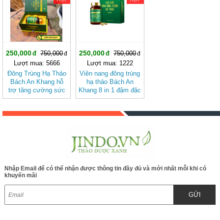
250,000
250,000
750,000
750,000
Lượt mua: 5666
Lượt mua: 1222
Đông Trùng Hạ Thảo
Viên nang đông trùng
Bách An Khang hỗ
hạ thảo Bách An
trợ tăng cường sức
Khang 8 in 1 đậm đặc
khỏe, giảm mệt mỏi
gấp 10 giúp khoẻ từ
(hộp 30 viên)
bên trong bảo vệ bạn
Nhập Email để có thể nhận được thông tin đầy đủ và mới nhất mỗi khi có
khuyến mãi
GỬI