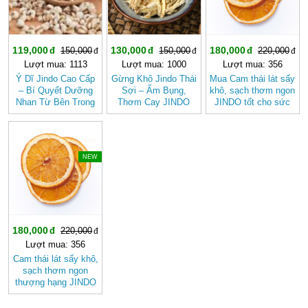
119,000
130,000
180,000
150,000
150,000
220,000
Lượt mua: 1113
Lượt mua: 1000
Lượt mua: 356
Ý Dĩ Jindo Cao Cấp
Gừng Khô Jindo Thái
Mua Cam thái lát sấy
– Bí Quyết Dưỡng
Sợi – Ấm Bụng,
khô, sạch thơm ngon
Nhan Từ Bên Trong
Thơm Cay JINDO
JINDO tốt cho sức
khỏe
-18%
NEW
180,000
220,000
Lượt mua: 356
Cam thái lát sấy khô,
sạch thơm ngon
thượng hạng JINDO
tốt cho sức khỏe