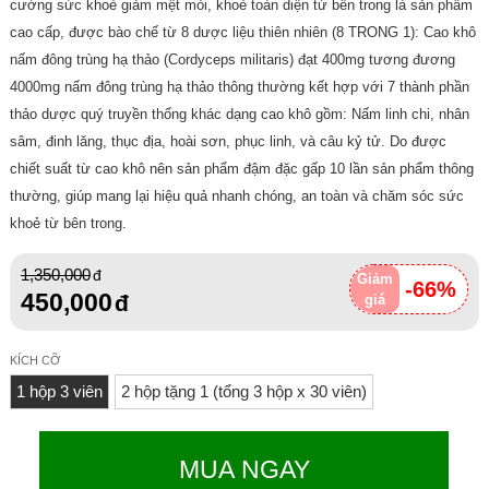
cường sức khoẻ giảm mệt mỏi, khoẻ toàn diện từ bên trong là sản phẩm
cao cấp, được bào chế từ 8 dược liệu thiên nhiên (8 TRONG 1): Cao khô
nấm đông trùng hạ thảo (Cordyceps militaris) đạt 400mg tương đương
4000mg nấm đông trùng hạ thảo thông thường kết hợp với 7 thành phần
thảo dược quý truyền thống khác dạng cao khô gồm: Nấm linh chi, nhân
sâm, đinh lăng, thục địa, hoài sơn, phục linh, và câu kỷ tử. Do được
chiết suất từ cao khô nên sản phẩm đậm đặc gấp 10 lần sản phẩm thông
thường, giúp mang lại hiệu quả nhanh chóng, an toàn và chăm sóc sức
khoẻ từ bên trong.
1,350,000
Giảm
-66%
450,000
giá
KÍCH CỠ
1 hộp 3 viên
2 hộp tặng 1 (tổng 3 hộp x 30 viên)
MUA NGAY