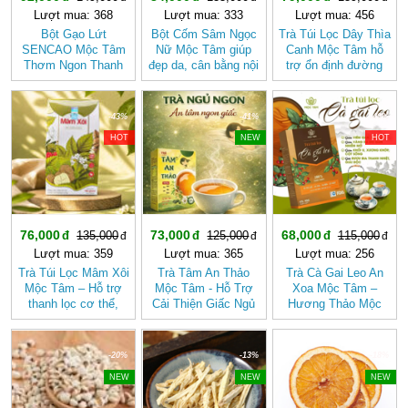
Lượt mua: 368
Lượt mua: 333
Lượt mua: 456
Bột Gạo Lứt
Bột Cốm Sâm Ngọc
Trà Túi Lọc Dây Thìa
SENCAO Mộc Tâm
Nữ Mộc Tâm giúp
Canh Mộc Tâm hỗ
Thơm Ngon Thanh
đẹp da, cân bằng nội
trợ ổn định đường
Nhẹ, Phù Hợp Ăn
tiết tố nữ
huyết
Kiêng
-43%
-41%
-40%
HOT
NEW
HOT
76,000
73,000
68,000
135,000
125,000
115,000
Lượt mua: 359
Lượt mua: 365
Lượt mua: 256
Trà Túi Lọc Mâm Xôi
Trà Tâm An Thảo
Trà Cà Gai Leo An
Mộc Tâm – Hỗ trợ
Mộc Tâm - Hỗ Trợ
Xoa Mộc Tâm –
thanh lọc cơ thể,
Cải Thiện Giấc Ngủ
Hương Thảo Mộc
mang lại cảm giác
(Hộp 30 túi lọc)
Cho Ngày Thư Thái
nhẹ nhàng
-20%
-13%
-18%
NEW
NEW
NEW