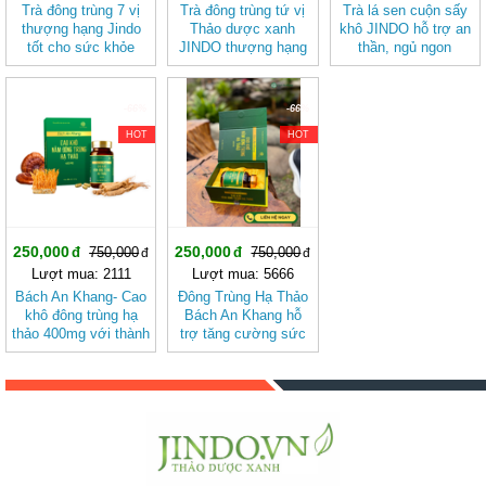
Trà đông trùng 7 vị
Trà đông trùng tứ vị
Trà lá sen cuộn sấy
thượng hạng Jindo
Thảo dược xanh
khô JINDO hỗ trợ an
tốt cho sức khỏe
JINDO thượng hạng
thần, ngủ ngon
12g tác dụng giúp
đẹp da, tốt cho sức
khỏe
-66%
-66%
HOT
HOT
250,000
250,000
750,000
750,000
Lượt mua: 2111
Lượt mua: 5666
Bách An Khang- Cao
Đông Trùng Hạ Thảo
khô đông trùng hạ
Bách An Khang hỗ
thảo 400mg với thành
trợ tăng cường sức
phần 8 in 1 đậm đặc
khỏe, giảm mệt mỏi
gấp 10 giúp khoẻ từ
(hộp 30 viên)
bên trong bảo vệ gia
đình bạn