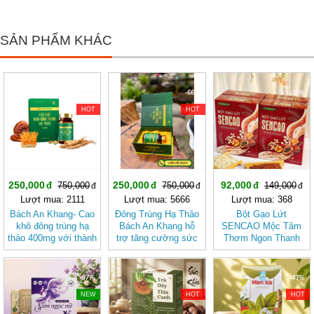
SẢN PHẨM KHÁC
-66%
-66%
-38%
HOT
HOT
250,000
250,000
92,000
750,000
750,000
149,000
Lượt mua: 2111
Lượt mua: 5666
Lượt mua: 368
Bách An Khang- Cao
Đông Trùng Hạ Thảo
Bột Gạo Lứt
khô đông trùng hạ
Bách An Khang hỗ
SENCAO Mộc Tâm
thảo 400mg với thành
trợ tăng cường sức
Thơm Ngon Thanh
phần 8 in 1 đậm đặc
khỏe, giảm mệt mỏi
Nhẹ, Phù Hợp Ăn
gấp 10 giúp khoẻ từ
(hộp 30 viên)
Kiêng
bên trong bảo vệ gia
-37%
-50%
-43%
đình bạn
NEW
HOT
HOT