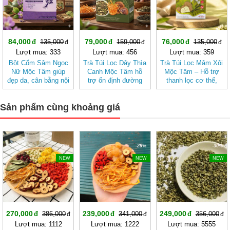
84,000
79,000
76,000
135,000
159,000
135,000
Lượt mua: 333
Lượt mua: 456
Lượt mua: 359
Bột Cốm Sâm Ngọc
Trà Túi Lọc Dây Thìa
Trà Túi Lọc Mâm Xôi
Nữ Mộc Tâm giúp
Canh Mộc Tâm hỗ
Mộc Tâm – Hỗ trợ
đẹp da, cân bằng nội
trợ ổn định đường
thanh lọc cơ thể,
tiết tố nữ
huyết
mang lại cảm giác
nhẹ nhàng
Sản phẩm cùng khoảng giá
-30%
-29%
-30%
NEW
NEW
NEW
270,000
239,000
249,000
386,000
341,000
356,000
Lượt mua: 1112
Lượt mua: 1222
Lượt mua: 5555