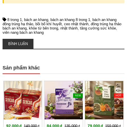
8 trong 1
bách an khang
bách an khang 8 trong 1
bách an khang
đông trùng hạ thảo
bồi bổ khí huyết
ceo nhật thành
đông trùng hạ thảo
bách an khang
khỏe từ bên trong
nhật thành
tăng cường sức khỏe
viên nang bách an khang
BÌNH LUẬN
Sản phẩm khác
-38%
-37%
-50%
NEW
HOT
92,000
84,000
79,000
149,000
135,000
159,000