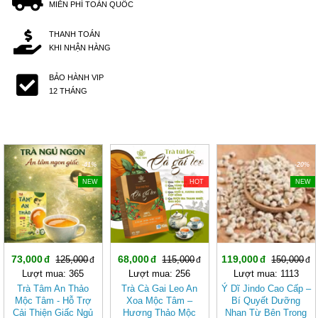
MIỄN PHÍ TOÀN QUỐC
THANH TOÁN
KHI NHẬN HÀNG
BẢO HÀNH VIP
12 THÁNG
-41%
-40%
-20%
NEW
HOT
NEW
73,000
68,000
119,000
125,000
115,000
150,000
Lượt mua: 365
Lượt mua: 256
Lượt mua: 1113
Trà Tâm An Thảo
Trà Cà Gai Leo An
Ý Dĩ Jindo Cao Cấp –
Mộc Tâm - Hỗ Trợ
Xoa Mộc Tâm –
Bí Quyết Dưỡng
Cải Thiện Giấc Ngủ
Hương Thảo Mộc
Nhan Từ Bên Trong