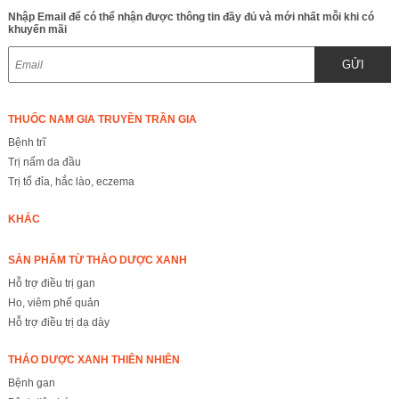
Nhập Email để có thể nhận được thông tin đầy đủ và mới nhất mỗi khi có
khuyến mãi
GỬI
THUỐC NAM GIA TRUYỀN TRẦN GIA
Bệnh trĩ
Trị nấm da đầu
Trị tổ đỉa, hắc lào, eczema
KHÁC
SẢN PHẨM TỪ THẢO DƯỢC XANH
Hỗ trợ điều trị gan
Ho, viêm phế quản
Hỗ trợ điều trị dạ dày
THẢO DƯỢC XANH THIÊN NHIÊN
Bệnh gan