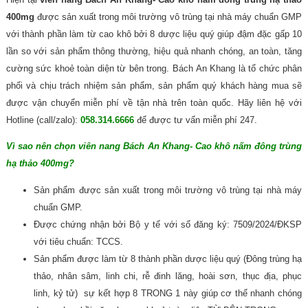
400mg
được sản xuất trong môi trường vô trùng tại nhà máy chuẩn GMP
với thành phần làm từ cao khô bởi 8 dược liệu quý giúp đậm đặc gấp 10
lần so với sản phẩm thông thường, hiệu quả nhanh chóng, an toàn, tăng
cường sức khoẻ toàn diện từ bên trong. Bách An Khang là tổ chức phân
phối và chịu trách nhiệm sản phẩm, sản phẩm quý khách hàng mua sẽ
được vận chuyển miễn phí về tận nhà trên toàn quốc. Hãy liên hệ với
Hotline (call/zalo):
058.314.6666
để được tư vấn miễn phí 247.
Vì sao nên chọn viên nang Bách An Khang- Cao khô nấm đông trùng
hạ thảo 400mg?
Sản phẩm được sản xuất trong môi trường vô trùng tại nhà máy
chuẩn GMP.
Được chứng nhận bởi Bộ y tế với số đăng ký: 7509/2024/ĐKSP
với tiêu chuẩn: TCCS.
Sản phẩm được làm từ 8 thành phần dược liệu quý (Đông trùng hạ
thảo, nhân sâm, linh chi, rễ đinh lăng, hoài sơn, thục địa, phục
linh, kỷ tử) sự kết hợp 8 TRONG 1 này giúp cơ thể nhanh chóng