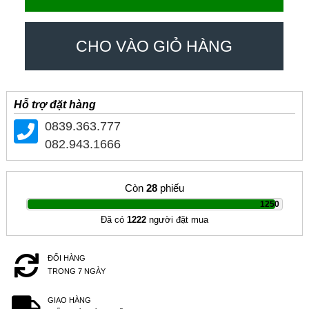
CHO VÀO GIỎ HÀNG
Hỗ trợ đặt hàng
0839.363.777
082.943.1666
Còn
28
phiếu
|
1250
Đã có
1222
người đặt mua
ĐỔI HÀNG
TRONG 7 NGÀY
GIAO HÀNG