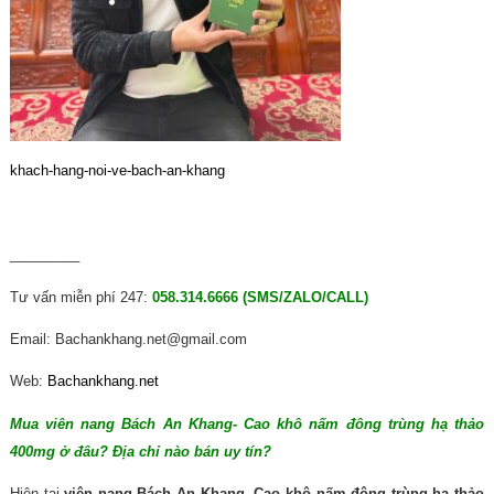
khach-hang-noi-ve-bach-an-khang
_________
Tư vấn miễn phí 247:
058.314.6666 (SMS/ZALO/CALL)
Email:
Bachankhang.net@gmail.com
Web:
Bachankhang.net
Mua viên nang Bách An Khang- Cao khô nấm đông trùng hạ thảo
400mg ở đâu? Địa chỉ nào bán uy tín?
Hiện tại
viên nang Bách An Khang- Cao khô nấm đông trùng hạ thảo