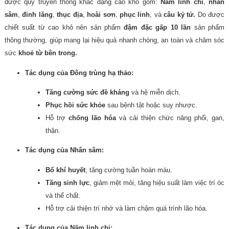
dược quý truyền thống khác dạng cao khô gồm:
Nấm linh chi
,
nhân
sâm
,
đinh lăng
,
thục địa
,
hoài sơn
,
phục linh
, và
câu kỷ tử.
Do được
chiết suất từ cao khô nên sản phẩm
đậm đặc gấp 10 lần
sản phẩm
thông thường, giúp mang lại hiệu quả nhanh chóng, an toàn và chăm sóc
sức
khoẻ từ bên trong.
Tác dụng của Đông trùng hạ thảo:
Tăng cường sức đề kháng
và hệ miễn dịch.
Phục hồi sức khỏe
sau bệnh tật hoặc suy nhược.
Hỗ trợ
chống lão hóa
và cải thiện chức năng phổi, gan,
thận.
Tác dụng của Nhân sâm:
Bổ khí huyết
, tăng cường tuần hoàn máu.
Tăng sinh lực
, giảm mệt mỏi, tăng hiệu suất làm việc trí óc
và thể chất.
Hỗ trợ cải thiện trí nhớ và làm chậm quá trình lão hóa.
Tác dụng của Nấm linh chi: