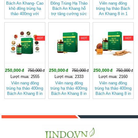
Bách An Khang- Cao
Đông Trùng Hạ Thảo
Viên nang đông
khô đông trùng hạ
Bách An Khang hỗ
trùng hạ thảo Bách
thảo 400mg với
trợ tăng cường sức
An Khang 8 in 1
thành phần 8 in 1
khỏe, giảm mệt mỏi
đậm đặc gấp 10 giúp
đậm đặc gấp 10 giúp
(hộp 30 viên)
khoẻ từ bên trong
khoẻ từ bên trong
bảo vệ bạn
-66%
-66%
-66%
bảo vệ gia đình bạn
HOT
HOT
HOT
250,000
250,000
250,000
750,000
750,000
750,000
Lượt mua: 2555
Lượt mua: 2333
Lượt mua: 2160
Viên nang đông
Viên nang đông
Viên nang đông
trùng hạ thảo 400mg
trùng hạ thảo 400mg
trùng hạ thảo 400mg
Bách An Khang 8 in
Bách An Khang 8 in
Bách An Khang 8 in
1 đậm đặc gấp 10
1 đậm đặc gấp 10
1 đậm đặc gấp 10
giúp khoẻ từ bên
giúp khoẻ từ bên
giúp khoẻ từ bên
trong bảo vệ gia
trong
trong bảo vệ gia
đình bạn
đình bạn