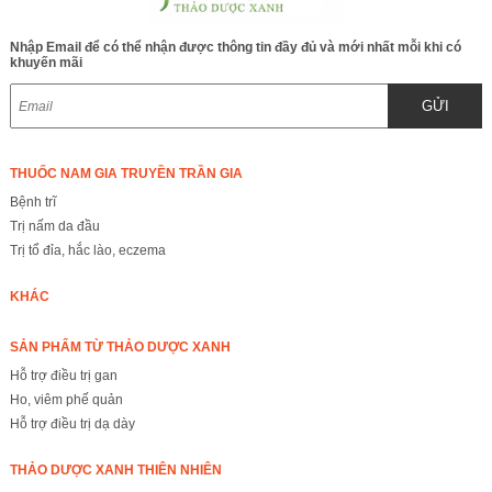
Nhập Email để có thể nhận được thông tin đầy đủ và mới nhất mỗi khi có
khuyến mãi
GỬI
THUỐC NAM GIA TRUYỀN TRẦN GIA
Bệnh trĩ
Trị nấm da đầu
Trị tổ đỉa, hắc lào, eczema
KHÁC
SẢN PHẨM TỪ THẢO DƯỢC XANH
Hỗ trợ điều trị gan
Ho, viêm phế quản
Hỗ trợ điều trị dạ dày
THẢO DƯỢC XANH THIÊN NHIÊN